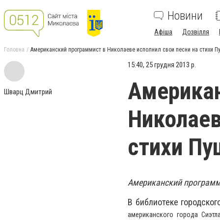
Новини
Афіша
Дозвілля
Головна
Американский программист в Николаеве исполнил свои песни на стихи П
15:40, 25 грудня 2013 р.
Американ
Шварц Дмитрий
Николаев
стихи Пу
Американский программи
В библиотеке городског
американского города Сиэтла