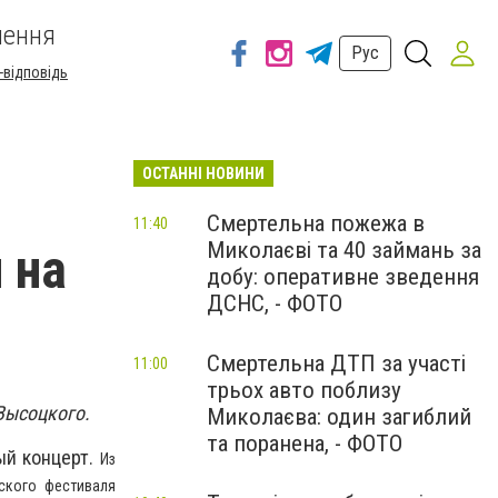
шення
Рус
-відповідь
ОСТАННІ НОВИНИ
Смертельна пожежа в
11:40
Миколаєві та 40 займань за
 на
добу: оперативне зведення
ДСНС, - ФОТО
Смертельна ДТП за участі
11:00
трьох авто поблизу
Высоцкого.
Миколаєва: один загиблий
та поранена, - ФОТО
ый концерт.
Из
нского фестиваля