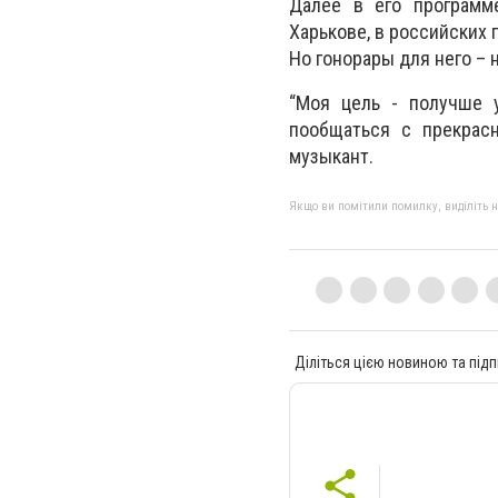
Далее в его программе
Харькове, в российских 
Но гонорары для него – н
“Моя цель - получше у
пообщаться с прекрасн
музыкант.
Якщо ви помітили помилку, виділіть нео
Діліться цією новиною та підп