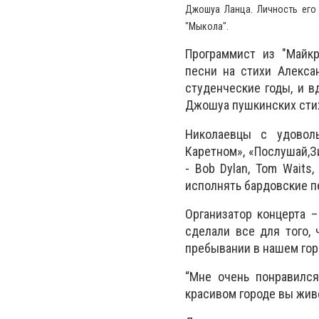
Джошуа Ланца. Личность его
"Мыкола".
Программист из "Майкр
песни на стихи Алекса
студенческие годы, и в
Джошуа пушкинских стих
Николаевцы с удоволь
Каретном», «Послушай,З
- Bob Dylan, Tom Waits,
исполнять бардовские пе
Организатор концерта –
сделали все для того,
пребывании в нашем гор
“Мне очень понравился
красивом городе вы живе