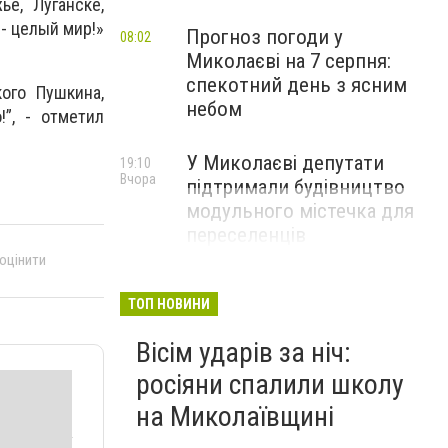
е, Луганске,
 - целый мир!»
Прогноз погоди у
08:02
Миколаєві на 7 серпня:
спекотний день з ясним
ого Пушкина,
небом
”, - отметил
У Миколаєві депутати
19:10
Вчора
підтримали будівництво
модульного містечка для
переселенців
 оцінити
ТОП НОВИНИ
Вісім ударів за ніч:
росіяни спалили школу
на Миколаївщині