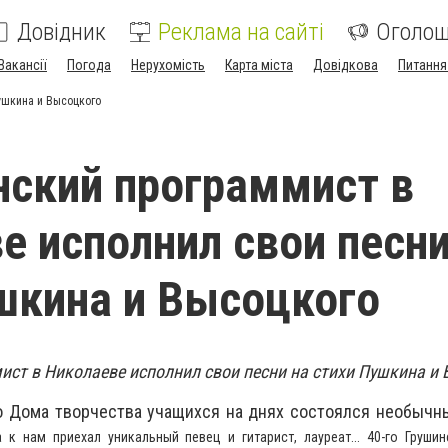
Довідник
Реклама на сайті
Оголо
Вакансії
Погода
Нерухомість
Карта міста
Довідкова
Питання
ушкина и Высоцкого
ский программист в
е исполнил свои песни
шкина и Высоцкого
ст в Николаеве исполнил свои песни на стихи Пушкина и 
о Дома творчества учащихся на днях состоялся необычн
 к нам приехал уникальный певец и гитарист, лауреат... 40-го Груши