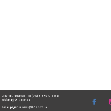
З питань реклами: +38 (095) 515-50-87. E-mail:
reklama@0512.com.ua
E-mail редакції:
news@0512.com.ua