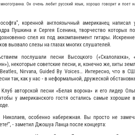
 многогранна.
Он очень любит русский язык, хорошо говорит и поет 
ософта", коренной англоязычный американец написал 
ндра Пушкина и Сергея Есенина, творчество которых п
дохновенно спел их под аккомпанемент гитары. Искренн
ов вызвало слезы на глазах многих слушателей.
ствием послушали песни Высоцкого («Скалолазка»,
ин»), некоторые советские песни, и, конечно же, хиты зе
 Beatles, Nirvana, Guided By Voices… Интересно, что в С
сни так, как у нас - в неформальной, дружеской обстановк
 Клуб авторской песни «Белая ворона» и его лидер Оль
 чтобы у американского гостя остались самые хорошие 
оде.
 Николаев, особенно набережная. Вы просто не замеча
те!”, - заметил Джошуа Ланца после концерта: