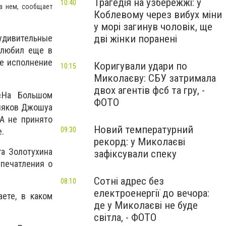
Трагедія на узбережжі: у
10:40
на нем, сообщает
Коблевому через вибух міни
у морі загинув чоловік, ще
дві жінки поранені
удивительные
олюбил еще в
ее исполнение
Коригували удари по
10:15
Миколаєву: СБУ затримала
двох агентів фсб та гру, -
 «На Большом
ФОТО
мляков Джошуа
ША не принято
Новий температурний
09:30
е.
рекорд: у Миколаєві
га Золотухина
зафіксували спеку
впечатления о
Сотні адрес без
08:10
електроенергії до вечора:
ете, в каком
де у Миколаєві не буде
світла, - ФОТО