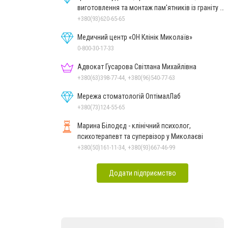
виготовлення та монтаж пам'ятників із граніту в
Миколаєві
+380(93)620-65-65
Медичний центр «ОН Клінік Миколаїв»
0-800-30-17-33
Адвокат Гусарова Світлана Михайлівна
+380(63)398-77-44, +380(96)540-77-63
Мережа стоматологій ОптімалЛаб
+380(73)124-55-65
Марина Білодєд - клінічний психолог,
психотерапевт та супервізор у Миколаєві
+380(50)161-11-34, +380(93)667-46-99
Додати підприємство