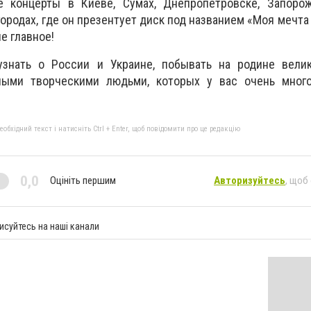
 концерты в Киеве, Сумах, Днепропетровске, Запорожь
городах, где он презентует диск под названием «Моя мечта
е главное!
знать о России и Украине, побывать на родине велик
ыми творческими людьми, которых у вас очень много!
бхідний текст і натисніть Ctrl + Enter, щоб повідомити про це редакцію
0,0
Оцініть першим
Авторизуйтесь
, щоб
исуйтесь на наші канали