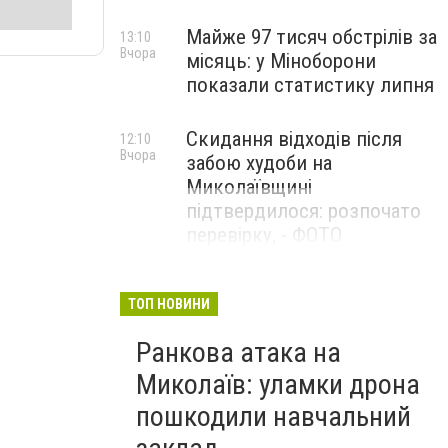
Майже 97 тисяч обстрілів за
13:10
Вчора
місяць: у Міноборони
показали статистику липня
Скидання відходів після
12:10
Вчора
забою худоби на
Миколаївщині
підтвердилося: розпочато
перевірку, - ФОТО
ТОП НОВИНИ
Ранкова атака на
Миколаїв: уламки дрона
пошкодили навчальний