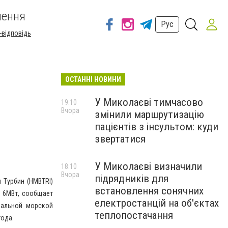
шення
Рус
-відповідь
ОСТАННІ НОВИНИ
У Миколаєві тимчасово
19:10
Вчора
змінили маршрутизацію
пацієнтів з інсультом: куди
звертатися
У Миколаєві визначили
18:10
Вчора
підрядників для
 Турбин (HMBTRI)
встановлення сонячних
ю 6МВт, сообщает
електростанцій на об'єктах
нальной морской
теплопостачання
года.