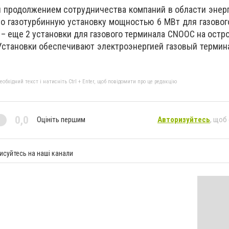
 продолжением сотрудничества компаний в области энерг
ло газотурбинную установку мощностью 6 МВт для газовог
3 – еще 2 установки для газового терминала CNOOC на остр
становки обеспечивают электроэнергией газовый термин
бхідний текст і натисніть Ctrl + Enter, щоб повідомити про це редакцію
0,0
Оцініть першим
Авторизуйтесь
, щоб
исуйтесь на наші канали