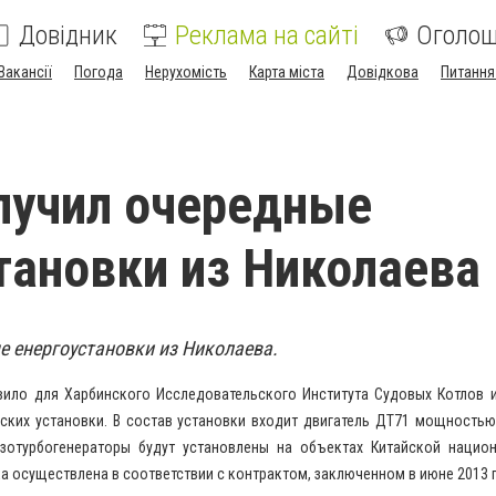
Довідник
Реклама на сайті
Оголо
Вакансії
Погода
Нерухомість
Карта міста
Довідкова
Питання
лучил очередные
тановки из Николаева
е енергоустановки из Николаева.
вило для Харбинского Исследовательского Института Судовых Котлов и
еских установки. В состав установки входит двигатель ДТ71 мощность
Газотурбогенераторы будут установлены на объектах Китайской нацио
а осуществлена в соответствии с контрактом, заключенном в июне 2013 