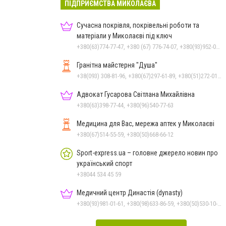
ПІДПРИЄМСТВА МИКОЛАЄВА
Сучасна покрівля, покрівельні роботи та
матеріали у Миколаєві під ключ
+380(63)774-77-47, +380 (67) 776-74-07, +380(93)952-02-91
Гранітна майстерня "Душа"
+38(093) 308-81-96, +380(67)297-61-89, +380(51)272-01-73, +380(93)308-81-89
Адвокат Гусарова Світлана Михайлівна
+380(63)398-77-44, +380(96)540-77-63
Медицина для Вас, мережа аптек у Миколаєві
+380(67)514-55-59, +380(50)668-66-12
Sport-express.ua – головне джерело новин про
український спорт
+38044 534 45 59
Медичний центр Династія (dynasty)
+380(93)981-01-61, +380(98)633-86-59, +380(50)530-10-31