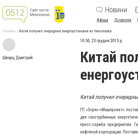
Новини
Афіша
Дозвілля
Головна
Китай получил очередные енергоустановки из Николаева
10:50, 23 грудня 2013 р.
Китай по
Шварц Дмитрий
енергоус
Китай получил очередны
ГП «Зоря»-«Машпроект» поста
две газотурбинные энергетич
пресс-служба предприятия. 
нефтяной корпорации. Поставк