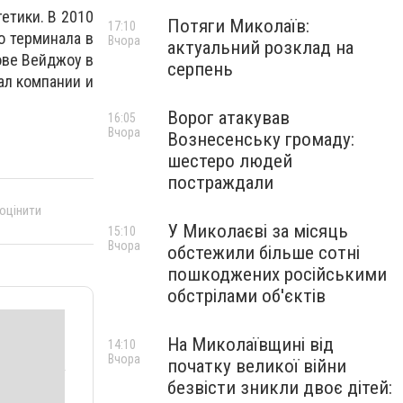
етики. В 2010
Потяги Миколаїв:
17:10
о терминала в
Вчора
актуальний розклад на
ове Вейджоу в
серпень
ал компании и
Ворог атакував
16:05
Вчора
Вознесенську громаду:
шестеро людей
постраждали
 оцінити
У Миколаєві за місяць
15:10
Вчора
обстежили більше сотні
пошкоджених російськими
обстрілами об'єктів
На Миколаївщині від
14:10
Вчора
початку великої війни
безвісти зникли двоє дітей: