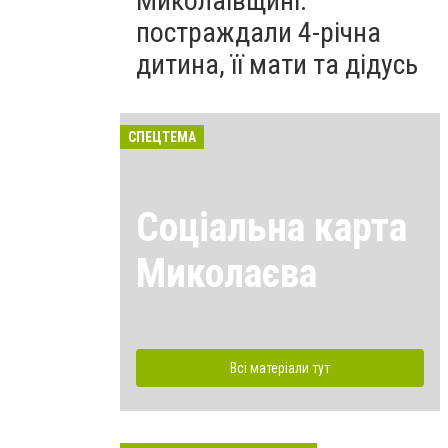
Миколаївщині:
постраждали 4-річна
дитина, її мати та дідусь
СПЕЦТЕМА
Соціальна карта
Миколаєва
Всі матеріали тут