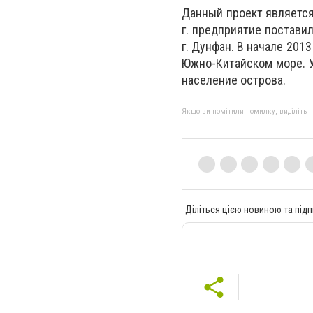
Данный проект является
г. предприятие постави
г. Дунфан. В начале 201
Южно-Китайском море. У
население острова.
Якщо ви помітили помилку, виділіть нео
Діліться цією новиною та підп