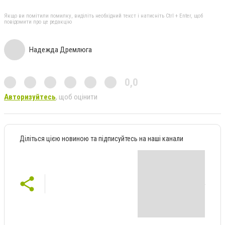
Якщо ви помітили помилку, виділіть необхідний текст і натисніть Ctrl + Enter, щоб
повідомити про це редакцію
Надежда Дремлюга
0,0
Авторизуйтесь
, щоб оцінити
Діліться цією новиною та підписуйтесь на наші канали