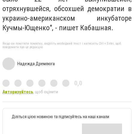
отряхнувшейся, обсохшей демократии в
украино-американском инкубаторе
Кучмы-Ющенко", - пишет Кабашная.
Якщо ви помітили помилку, виділіть необхідний текст і натисніть Ctrl + Enter, щоб
повідомити про це редакцію
Надежда Дремлюга
0,0
Авторизуйтесь
, щоб оцінити
Діліться цією новиною та підписуйтесь на наші канали