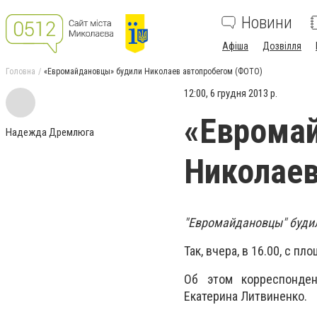
Новини
Афіша
Дозвілля
Головна
«Евромайдановцы» будили Николаев автопробегом (ФОТО)
12:00, 6 грудня 2013 р.
«Еврома
Надежда Дремлюга
Николаев
"Евромайдановцы" буди
Так, вчера, в 16.00, с 
Об этом корреспонден
Екатерина Литвиненко.