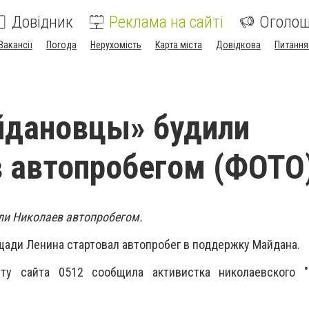
Довідник
Реклама на сайті
Оголо
Вакансії
Погода
Нерухомість
Карта міста
Довідкова
Питання
йдановцы» будили
 автопробегом (ФОТО
ли Николаев автопробегом.
площади Ленина стартовал автопробег в поддержку Майдана.
ту сайта 0512 сообщила активистка николаевского "