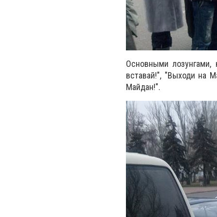
Основными лозунгами, к
вставай!", "Выходи на 
Майдан!".