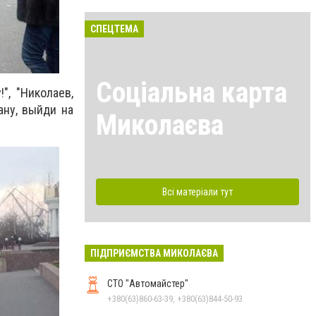
СПЕЦТЕМА
Соціальна карта
", "Николаев,
ану, выйди на
Миколаєва
Всі матеріали тут
ПІДПРИЄМСТВА МИКОЛАЄВА
СТО "Автомайстер"
+380(63)860-63-39, +380(63)844-50-93