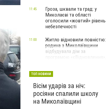
Гроза, шквали та град: у
11:45
Миколаєві та області
оголосили «жовтий» рівень
небезпечності
Житло відновили повністю:
11:00
родина з Миколаївщини
відбудувала дім за
програмою «єВідновлення»,
- ФОТО
ТОП НОВИНИ
Вісім ударів за ніч:
росіяни спалили школу
на Миколаївщині