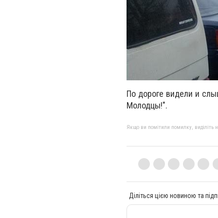
По дороге видели и слыш
Молодцы!".
Якщо ви помітили помилку, виділіть нео
Діліться цією новиною та підп