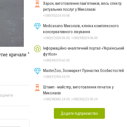
Харон, виготовлення пам'ятників, весь спектр
ритуальних послуг у Миколаєві
+380(95)324-30-08
Medicasano Миколаїв, клініка комплексного
консервативного лікування
+380(67)009-06-00, +380(99)029-96-00
Інформаційно-аналітичний портал «Український
гие кричали "
футбол»
+380(44)570-62-50
MasterZoo, Зоомаркет Пухнастих Особистостей
+380(97)955-35-39
Штамп - майстер, виготовлення печаток у
Миколаєві
 оцінити
+380(98)842-24-59, +380(95)223-92-24
Додати підприємство