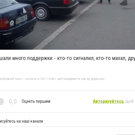
али много поддержки - кто-то сигналил, кто-то махал, дру
бхідний текст і натисніть Ctrl + Enter, щоб повідомити про це редакцію
0,0
Оцініть першим
Авторизуйтесь
, щоб
исуйтесь на наші канали