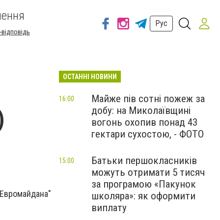
шення
Рус
-відповідь
ОСТАННІ НОВИНИ
Майже пів сотні пожеж за
16:00
добу: на Миколаївщині
)
вогонь охопив понад 43
гектари сухостою, - ФОТО
Батьки першокласників
15:00
можуть отримати 5 тисяч
за програмою «Пакунок
Евромайдана"
школяра»: як оформити
виплату