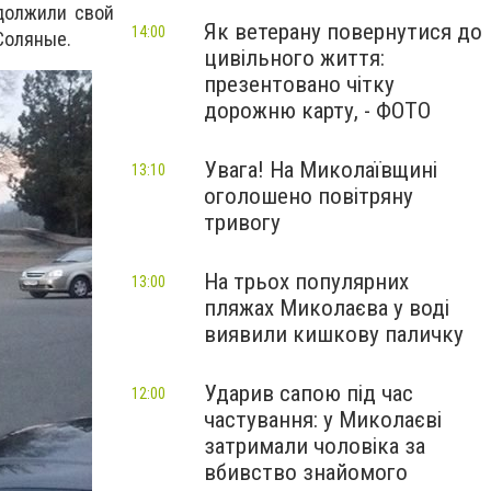
одолжили свой
Як ветерану повернутися до
14:00
 Соляные.
цивільного життя:
презентовано чітку
дорожню карту, - ФОТО
Увага! На Миколаївщині
13:10
оголошено повітряну
тривогу
На трьох популярних
13:00
пляжах Миколаєва у воді
виявили кишкову паличку
Ударив сапою під час
12:00
частування: у Миколаєві
затримали чоловіка за
вбивство знайомого