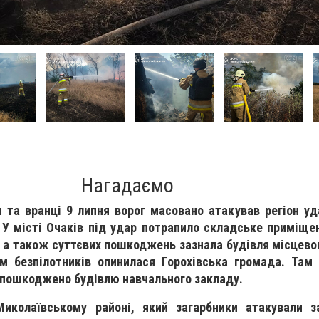
Нагадаємо
 та вранці 9 липня ворог масовано атакував регіон у
 У місті Очаків під удар потрапило складське приміще
, а також суттєвих пошкоджень зазнала будівля місцево
ом безпілотників опинилася Горохівська громада. Там
 пошкоджено будівлю навчального закладу.
Миколаївському районі, який загарбники атакували 