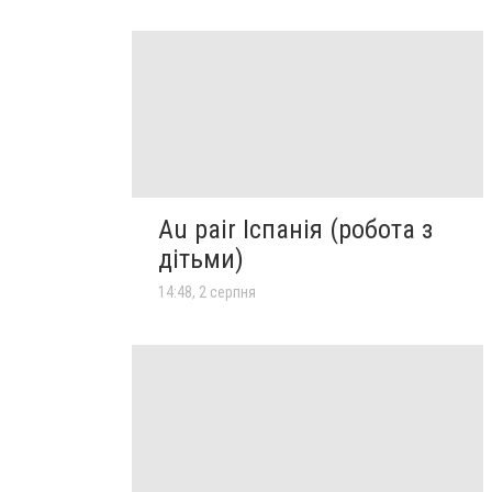
Au pair Іспанія (робота з
дітьми)
14:48, 2 серпня