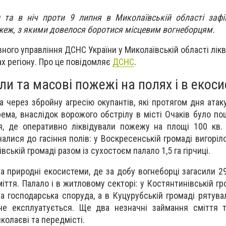
 та в ніч проти 9 липня в Миколаївській області зафі
ожеж, з якими довелося боротися місцевим вогнеборцям.
вного управління ДСНС України у Миколаївській області лік
ах регіону. Про це повідомляє
ДСНС
.
ли та масові пожежі на полях і в екос
 через збройну агресію окупантів, які протягом дня атак
ема, внаслідок ворожого обстрілу в місті Очаків було п
, де оперативно ліквідували пожежу на площі 100 кв. 
чалися до гасіння полів: у Воскресенській громаді вигоріл
івській громаді разом із сухостоєм палало 1,5 га гірчиці.
а природні екосистеми, де за добу вогнеборці загасили 2
іття. Палало і в житловому секторі: у Костянтинівській гр
а господарська споруда, а в Куцурубській громаді рятува
не експлуатується. Ще два незначні займання сміття т
колаєві та передмісті.