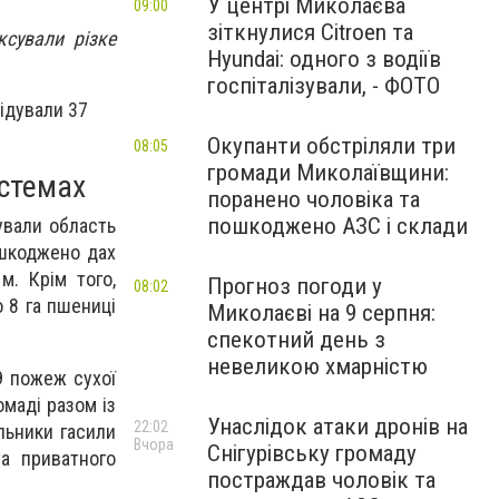
У центрі Миколаєва
09:00
зіткнулися Citroen та
ксували різке
Hyundai: одного з водіїв
госпіталізували, - ФОТО
відували 37
Окупанти обстріляли три
08:05
громади Миколаївщини:
истемах
поранено чоловіка та
пошкоджено АЗС і склади
ували область
ошкоджено дах
м. Крім того,
Прогноз погоди у
08:02
о 8 га пшениці
Миколаєві на 9 серпня:
спекотний день з
невеликою хмарністю
9 пожеж сухої
омаді разом із
Унаслідок атаки дронів на
22:02
льники гасили
Вчора
Снігурівську громаду
а приватного
постраждав чоловік та