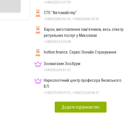
+380(63)612-07-59
СТО "Автомайстер"
+380(63)860-63-39, +380(63)844-50-93
Харон, виготовлення пам'ятників, весь спектр
ритуальних послуг у Миколаєві
+380(95)324-30-08
hotline.finance: Сервіс Онлайн Страхування
Зоомагазин ЗооХрум
+380(93)639-61-35
Наркологічний центр професора Яновського
В.П.
+380(97)538-97-07, +380(51)264-06-57
Додати підприємство