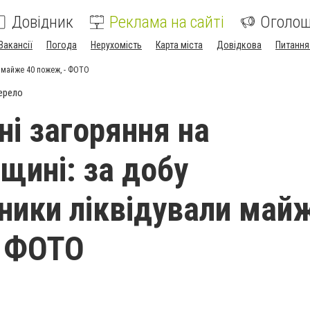
Довідник
Реклама на сайті
Оголо
Вакансії
Погода
Нерухомість
Карта міста
Довідкова
Питання
и майже 40 пожеж, - ФОТО
ерело
і загоряння на
щині: за добу
ники ліквідували май
- ФОТО