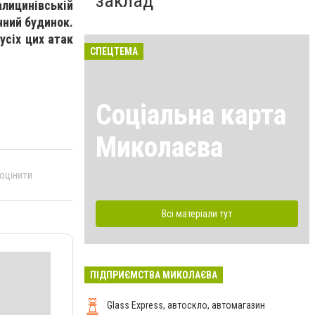
заклад
алицинівській
чний будинок.
усіх цих атак
СПЕЦТЕМА
Соціальна карта
Миколаєва
 оцінити
Всі матеріали тут
ПІДПРИЄМСТВА МИКОЛАЄВА
Glass Express, автоскло, автомагазин