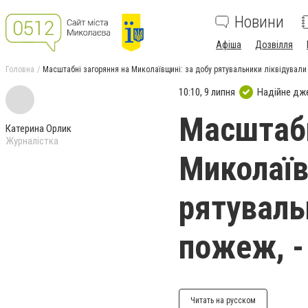
Новини
Афіша
Дозвілля
Головна
Масштабні загоряння на Миколаївщині: за добу рятувальники ліквідувал
10:10, 9 липня
Надійне дж
Масштабн
Катерина Орлик
Журналістка
Миколаїв
рятуваль
пожеж, 
Читать на русском