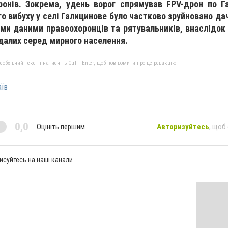
дронів. Зокрема, удень ворог спрямував FPV-дрон по Г
го вибуху у селі Галицинове було частково зруйновано да
ми даними правоохоронців та рятувальників, внаслідок 
далих серед мирного населення.
бхідний текст і натисніть Ctrl + Enter, щоб повідомити про це редакцію
аїв
0,0
Оцініть першим
Авторизуйтесь
, щоб
исуйтесь на наші канали