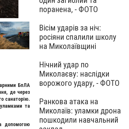
один загиблий та
поранена, - ФОТО
Вісім ударів за ніч:
росіяни спалили школу
на Миколаївщині
Нічний удар по
Миколаєву: наслідки
ворожого удару, - ФОТО
дарними БпЛА
ння, де через
го санаторію.
Ранкова атака на
 уламками та
Миколаїв: уламки дрона
пошкодили навчальний
за допомогою