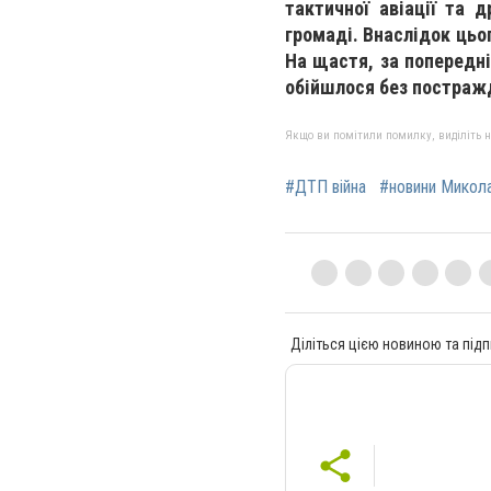
тактичної авіації та 
громаді. Внаслідок цьо
На щастя, за попередні
обійшлося без постраж
Якщо ви помітили помилку, виділіть нео
#ДТП війна
#новини Микол
Діліться цією новиною та підп