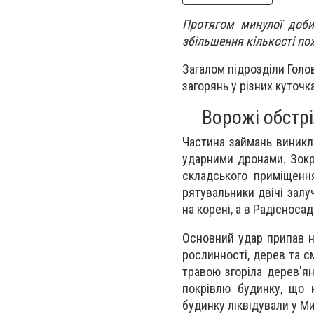
Протягом минулої доби
збільшення кількості п
Загалом підрозділи Голо
загорянь у різних куточк
Ворожі обстрі
Частина займань виникла
ударними дронами. Зокр
складського приміщення
рятувальники двічі залу
на корені, а в Радісносад
Основний удар припав н
рослинності, дерев та см
травою згоріла дерев'ян
покрівлю будинку, що 
будинку ліквідували у Ми