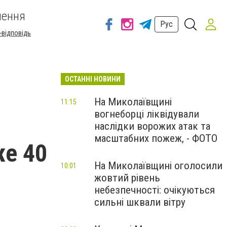
шення
Рус
-відповідь
ОСТАННІ НОВИНИ
На Миколаївщині
11:15
вогнеборці ліквідували
наслідки ворожих атак та
масштабних пожеж, - ФОТО
же 40
На Миколаївщині оголосили
10:01
жовтий рівень
небезпечності: очікуються
сильні шквали вітру