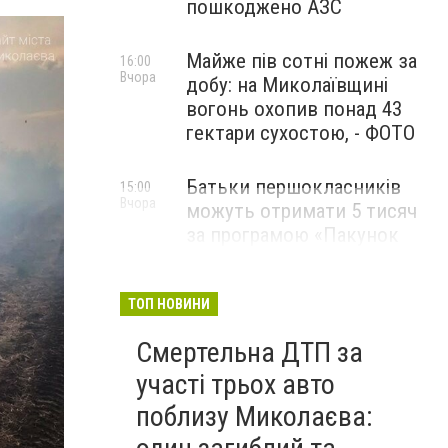
пошкоджено АЗС
Майже пів сотні пожеж за
16:00
Вчора
добу: на Миколаївщині
вогонь охопив понад 43
гектари сухостою, - ФОТО
Батьки першокласників
15:00
Вчора
можуть отримати 5 тисяч
за програмою «Пакунок
школяра»: як оформити
виплату
ТОП НОВИНИ
Смертельна ДТП за
участі трьох авто
поблизу Миколаєва: