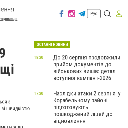
шення
Рус
-відповідь
ОСТАННІ НОВИНИ
9
До 20 серпня продовжили
18:30
прийом документів до
ощі
військових вишів: деталі
вступної кампанії-2026
Наслідки атаки 2 серпня: у
17:30
Корабельному районі
ься з
підготовують
й зі швидкістю
пошкоджений ліцей до
відновлення
німеться до