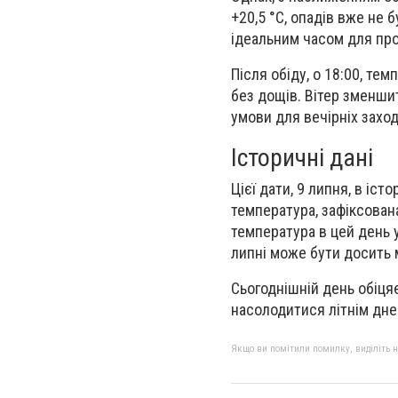
+20,5 °С, опадів вже не 
ідеальним часом для про
Після обіду, о 18:00, те
без дощів. Вітер зменши
умови для вечірніх заход
Історичні дані
Цієї дати, 9 липня, в іс
температура, зафіксована
температура в цей день у
липні може бути досить 
Сьогоднішній день обіця
насолодитися літнім дне
Якщо ви помітили помилку, виділіть нео