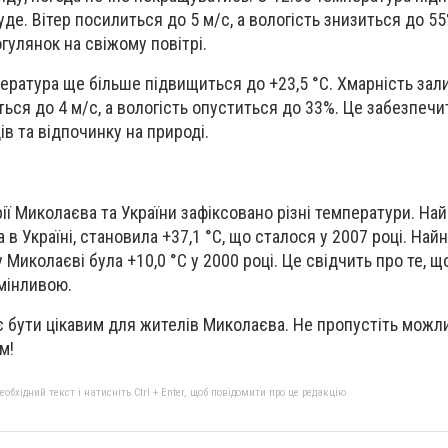
буде. Вітер посилиться до 5 м/с, а вологість знизиться до 5
гулянок на свіжому повітрі.
мпература ще більше підвищиться до +23,5 °С. Хмарність зал
ться до 4 м/с, а вологість опуститься до 33%. Це забезпечи
ів та відпочинку на природі.
торії Миколаєва та України зафіксовано різні температури. Н
 в Україні, становила +37,1 °С, що сталося у 2007 році. Най
 Миколаєві була +10,0 °С у 2000 році. Це свідчить про те, щ
мінливою.
є бути цікавим для жителів Миколаєва. Не пропустіть можл
м!
бхідний текст і натисніть Ctrl + Enter, щоб повідомити про це редакцію