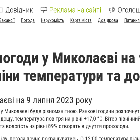
Довідник
Реклама на сайті
Оголо
Вакансії
Погода
Нерухомість
Карта міста
Довідкова
Питання
погоди у Миколаєві на 
міни температури та д
єві на 9 липня 2023 року
а у Миколаєві буде різноманітною. Ранкові години розпочнут
дощу, температура повітря на рівні +17,0 °С. Вітер північни
. та вологість на рівні 89% створять відчуття прохолоди.
іду, погода почне покращуватись. О 12:00 температура під