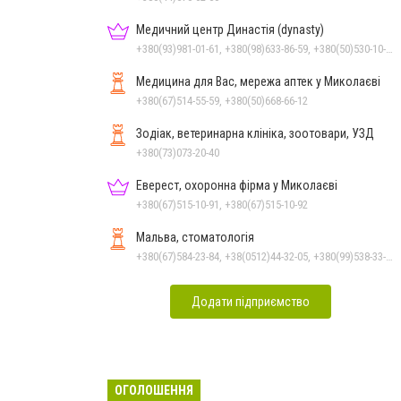
Медичний центр Династія (dynasty)
+380(93)981-01-61, +380(98)633-86-59, +380(50)530-10-31
Медицина для Вас, мережа аптек у Миколаєві
+380(67)514-55-59, +380(50)668-66-12
Зодіак, ветеринарна клініка, зоотовари, УЗД
+380(73)073-20-40
Еверест, охоронна фірма у Миколаєві
+380(67)515-10-91, +380(67)515-10-92
Мальва, стоматологія
+380(67)584-23-84, +38(0512)44-32-05, +380(99)538-33-25, +380(63)977-35-54
Додати підприємство
ОГОЛОШЕННЯ