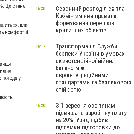
5%. Це стане
Сезонний розподіл світла:
16:30
Кабмін змінив правила
формування переліків
ишиться, але
критичних об'єктів
ть комфортні
Трансформація Служби
16:17
безпеки України в умовах
екзистенційної війни:
айвища
баланс між
нижча
євроінтеграційними
о погода у
стандартами та безпековою
стійкістю
ивість
З 1 вересня освітянам
15:30
підвищать заробітну плату
на 20%: Уряд підбив
підсумки підготовки до