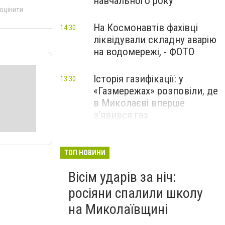
навчального року
 оцінити
На Космонавтів фахівці
14:30
ліквідували складну аварію
на водомережі, - ФОТО
Історія газифікації: у
13:30
«Газмережах» розповіли, де
в Миколаєві вперше
з'явився газ
Літній відпочинок у
13:00
Миколаєві 2026: шукаємо
ТОП НОВИНИ
нові враження та
Вісім ударів за ніч:
перезавантаження
росіяни спалили школу
ПАРТНЕРСЬКИЙ СПЕЦПРОЄКТ
на Миколаївщині