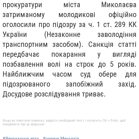
прокуратури міста Миколаєва
затриманому молодикові офіційно
оголосили про підозру за ч. 1 ст. 289 КК
України (Незаконне заволодіння
транспортним засобом). Санкція статті
передбачає покарання у вигляді
позбавлення волі на строк до 5 років.
Найближчим часом суд обере для
підозрюваного запобіжний захід.
Досудове розслідування триває.
Якщо ви помітили помилку, виділіть необхідний текст і натисніть Ctrl + Enter, щоб
повідомити про це редакцію
#Викрадення авто
#новини Миколаїв