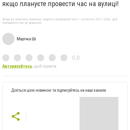
якщо плануєте провести час на вулиці!
Якщо ви помітили помилку, виділіть необхідний текст і натисніть Ctrl + Enter, щоб
повідомити про це редакцію
Марічка Ші
0,0
Авторизуйтесь
, щоб оцінити
Діліться цією новиною та підписуйтесь на наші канали