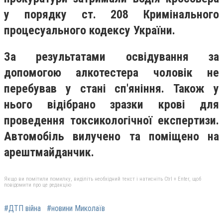
у порядку ст. 208 Кримінального
процесуального кодексу України.
За результатами освідування за
допомогою алкотестера чоловік не
перебував у стані сп'яніння. Також у
нього відібрано зразки крові для
проведення токсикологічної експертизи.
Автомобіль вилучено та поміщено на
арештмайданчик.
Якщо ви помітили помилку, виділіть необхідний текст і натисніть Ctrl + Enter, щоб
повідомити про це редакцію
#ДТП війна
#новини Миколаїв