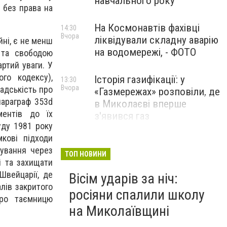
навчального року
 без права на
На Космонавтів фахівці
14:30
Вчора
ліквідували складну аварію
йні, є не менш
на водомережі, - ФОТО
 та свободою
артий уваги. У
ого кодексу),
Історія газифікації: у
13:30
Вчора
адськість про
«Газмережах» розповіли, де
параграф 353d
в Миколаєві вперше
ментів до їх
з'явився газ
уду 1981 року
мкові підходи
Літній відпочинок у
13:00
мування через
Вчора
Миколаєві 2026: шукаємо
ТОП НОВИНИ
і та захищати
нові враження та
Швейцарії, де
Вісім ударів за ніч:
перезавантаження
лів закритого
росіяни спалили школу
ПАРТНЕРСЬКИЙ СПЕЦПРОЄКТ
про таємницю
на Миколаївщині