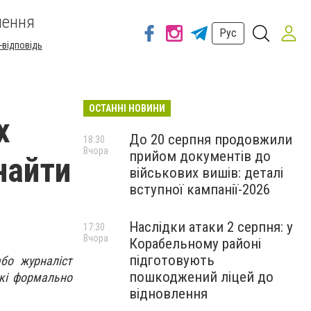
шення
Рус
-відповідь
ОСТАННІ НОВИНИ
х
До 20 серпня продовжили
18:30
Вчора
прийом документів до
знайти
військових вишів: деталі
вступної кампанії-2026
Наслідки атаки 2 серпня: у
17:30
Вчора
Корабельному районі
підготовують
або журналіст
пошкоджений ліцей до
які формально
відновлення