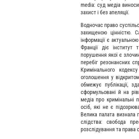
media: суд медіа винос
захист і без апеляції.
Водночас право суспільс
захищеною цінністю. 
інформації є актуальною 
Франції діє інститут 
порушення якої є злочин
перебіг резонансних сп
Кримінального кодекс
оголошення у відкритом
обмежує публікації, з
сформульовані й на рі
медіа про кримінальні 
осіб, які не є підозрю
Велика палата визнала 
слідства: свобода пр
розслідування та права 