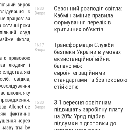
пільний вирок
Сезонний розподіл світла:
16:30
слідування є
Вчора
Кабмін змінив правила
не працює: за
формування переліків
 останні роки
критичних об'єктів
пільний осуд
майже ніколи,
Трансформація Служби
16:17
Вчора
безпеки України в умовах
а є правовою
екзистенційної війни:
рав людини і
баланс між
слідства, які
євроінтеграційними
іб: свідків,
стандартами та безпековою
розслідування
стійкістю
ає шкоди, яку
ровадження.
З 1 вересня освітянам
15:30
ві Allenet de
Вчора
підвищать заробітну плату
які фактично
на 20%: Уряд підбив
орушення через
підсумки підготовки до
назву trial by