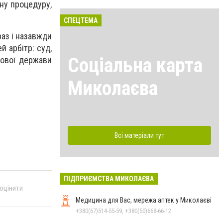
нну процедуру,
СПЕЦТЕМА
аз і назавжди
й арбітр: суд,
Соціальна карта
вової держави
Миколаєва
Всі матеріали тут
ПІДПРИЄМСТВА МИКОЛАЄВА
 оцінити
Медицина для Вас, мережа аптек у Миколаєві
+380(67)514-55-59, +380(50)668-66-12