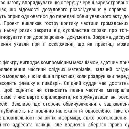
ає нагоду впорядкувати цю сферу: у червні зареєстровано
ає, що відомості досудового розслідування у справах 
уть оприлюднюватися до передачі обвинувального акту до
. Проект викликав гостру критику частини громадських 
 у ньому ризик закрити від суспільства справи про топ-к
ігнорувати при доопрацюванні документа. Зокрема, дискус
ення ухвали при її оскарженні, що на практиці може
о фільтру виглядає компромісним механізмом, здатним при
прилюднення частини слідчих матеріалів, наданий слід
ою моделлю, ніж нинішня практика, коли роздруківки перед
аходить флешку в пивбарі». Слідчий суддя має достатньо 
, щоб оцінити: чи становить певна частина матеріалі
 саме з них варто оприлюднити, не зруйнувавши ані розсл
 осіб. Важливо, що сторона обвинувачення є зацікавле
 публічність не повинно належати їй одноосібно. Така 
відповідальності за витік інформації, адже розголошенн
ного адресата санкції, але водночас зберігає право с