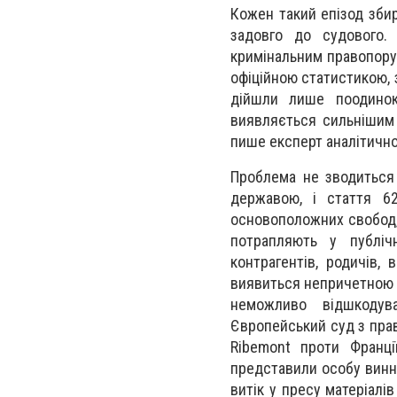
Кожен такий епізод збир
задовго до судового.
кримінальним правопоруш
офіційною статистикою, 
дійшли лише поодинокі
виявляється сильнішим 
пише
експерт аналітично
Проблема не зводиться
державою, і стаття 62
основоположних свобод, 
потрапляють у публічн
контрагентів, родичів,
виявиться непричетною д
неможливо відшкодув
Європейський суд з прав
Ribemont проти Франці
представили особу винно
витік у пресу матеріалі