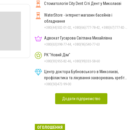
Стоматологія City Dent Сіті Дент у Миколаєві
WaterStore - інтернет магазин басейнів і
обладнання
+380(44)502-01-02, +380(66)777-78-42, +380(67)777-82-19, +380(67)890-80-80, +380(73)890-80-80, +380(44)502-01-03
Адвокат Гусарова Світлана Михайлівна
+380(63)398-77-44, +380(96)540-77-63
РК "Новий Дім"
+380(93)955-82-46, +380(99)333-58-60
Центр доктора Бубновського в Миколаєві,
профілактика та лікування захворювань хребта
і суглобів
+380(50)472-99-00
Додати підприємство
ОГОЛОШЕННЯ