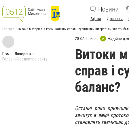
Новини
Афіша
Дозвілля
Головна
Витоки матеріалів кримінальних справ і суспільний інтерес: як знайти ба
20:37, 6 липня
Надійне дж
Витоки м
Роман Лазоренко
Головний редактор сайту
справ і с
баланс?
Останні роки привчили
зачитує в ефірі проток
становлять таємницю до