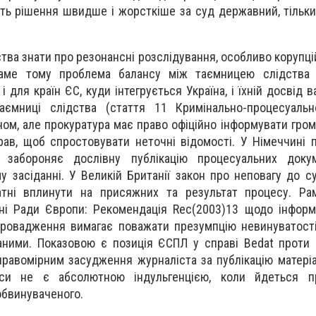
ить рішення швидше і жорсткіше за суд державний, тільки
тва знати про резонансні розслідування, особливо корупці
Саме тому проблема балансу між таємницею слідства
і для країн ЄС, куди інтегрується Україна, і їхній досвід в
таємниці слідства (стаття 11 Кримінально-процесуальн
ом, але прокуратура має право офіційно інформувати гром
рав, щоб спростовувати неточні відомості. У Німеччині 
у забороняє дослівну публікацію процесуальних доку
у засіданні. У Великій Британії закон про неповагу до с
датні вплинути на присяжних та результат процесу. Ра
вні Ради Європи: Рекомендація Rec(2003)13 щодо інфор
провадження вимагає поважати презумпцію невинуватост
ваними. Показовою є позиція ЄСПЛ у справі Bedat проти 
правомірним засудження журналіста за публікацію матеріа
еси не є абсолютною індульгенцією, коли йдеться 
обвинуваченого.