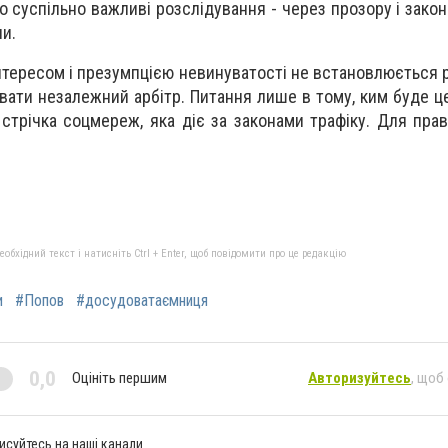
о суспільно важливі розслідування - через прозору і зако
ли.
нтересом і презумпцією невинуватості не встановлюється р
вати незалежний арбітр. Питання лише в тому, ким буде це
 стрічка соцмереж, яка діє за законами трафіку. Для пра
бхідний текст і натисніть Ctrl + Enter, щоб повідомити про це редакцію
и
#Попов
#досудоватаємниця
0,0
Оцініть першим
Авторизуйтесь
, щоб
исуйтесь на наші канали