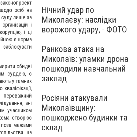
 законопроект
Нічний удар по
щодо осіб на
 суду лише за
Миколаєву: наслідки
організацій і
ворожого удару, - ФОТО
орупцію, і ці
ійною є норма
 заблокувати
Ранкова атака на
Миколаїв: уламки дрона
мирити обидві
пошкодили навчальний
чим суддею, є
заклад
ають у темних
кваліфікації,
в переважний
Росіяни атакували
ідування, ані
Миколаївщину:
ним учасником
пошкоджено будинки та
схема створює
я поза межами
склад
успільства на