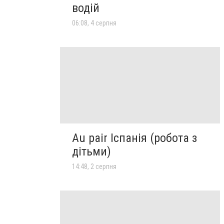
водій
06:08, 4 серпня
Au pair Іспанія (робота з
дітьми)
14:48, 2 серпня