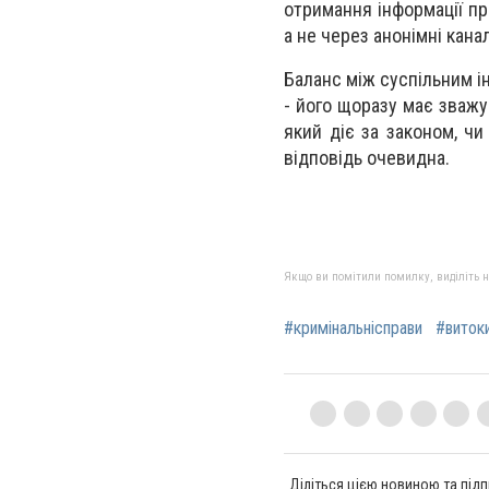
отримання інформації пр
а не через анонімні кана
Баланс між суспільним і
- його щоразу має зважу
який діє за законом, чи
відповідь очевидна.
Якщо ви помітили помилку, виділіть нео
#кримінальнісправи
#виток
Діліться цією новиною та підп