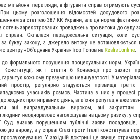
ає мільйонні перегляди, а фігуранти справ отримують сус
 При цьому розголошення відомостей досудового роз
енням за статтею 387 КК України, але ця норма фактично 
з сотень зареєстрованих проваджень про витоки до суду за
 справи. Склалася парадоксальна ситуація, коли сус
за букву закону, а джерело витоку не встановлюється 
го центру «Об’єднана Україна» Ігор Попов
на
Realist.online
.
 до формального порушення процесуальних норм. Україн
 Конституції, як і стаття 6 Конвенції про захист п
гарантує кожному презумпцію невинуватості. У матеріалах 
ий простір, регулярно згадуються прізвища третіх ос
 випадкових учасників розмов. Частина з них у процесі 
о жодних протиправних діянь, але їхня репутація вже зазн
ати ані виправдувальним вироком, ані закриттям п
 людини неодноразово наголошував на цьому ризику: у спра
ї Суд визнав порушенням публічні заяви посадовців, 
ю до вироку, а у справі Craxi проти Італії констатував п
в прослуховування. У західній доктрині це явище отримало 