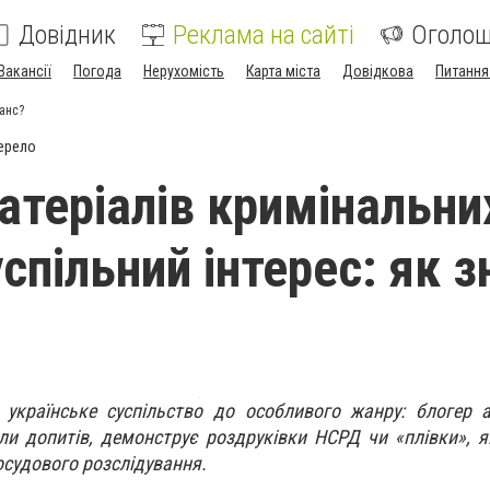
Довідник
Реклама на сайті
Оголо
Вакансії
Погода
Нерухомість
Карта міста
Довідкова
Питання
ланс?
ерело
атеріалів кримінальни
успільний інтерес: як 
 українське суспільство до особливого жанру: блогер 
оли допитів, демонструє роздруківки НСРД чи «плівки», 
судового розслідування.