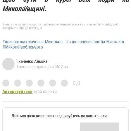
Миколаївщині.
Якщо ви помітили помилку, виділіть необхідний текст і натисніть Ctrl + Enter, щоб
повідомити про це редакцію
#планові відключення Миколаїв
#відключення світла Миколаїв
#Миколаївобленерго
Ткаченко Альона
Головна редакторка 0512.ua
0,0
Авторизуйтесь
, щоб оцінити
Діліться цією новиною та підписуйтесь на наші канали