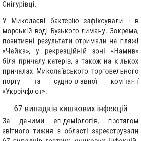
Снігурівці.
У Миколаєві бактерію зафіксували і в
морській воді Бузького лиману. Зокрема,
позитивні результати отримали на пляжі
«Чайка», у рекреаційній зоні «Намив»
біля причалу катерів, а також на кількох
причалах Миколаївського торговельного
порту та судноплавної компанії
«Укррічфлот».
67 випадків кишкових інфекцій
За даними епідеміологів, протягом
звітного тижня в області зареєстрували
67 випадків гострих кишкових інфекцій.