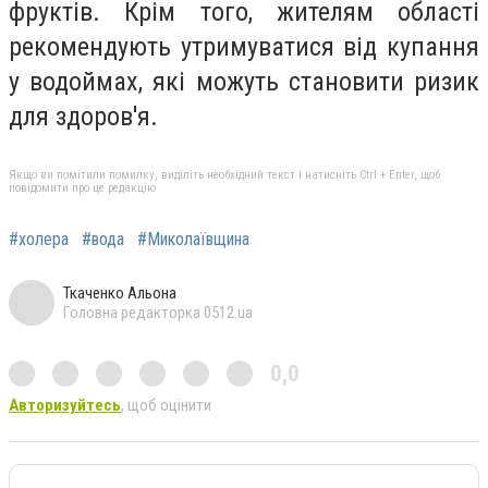
фруктів. Крім того, жителям області
рекомендують утримуватися від купання
у водоймах, які можуть становити ризик
для здоров'я.
Якщо ви помітили помилку, виділіть необхідний текст і натисніть Ctrl + Enter, щоб
повідомити про це редакцію
#холера
#вода
#Миколаївщина
Ткаченко Альона
Головна редакторка 0512.ua
0,0
Авторизуйтесь
, щоб оцінити