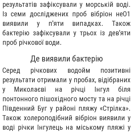
результатів зафіксували у морській воді.
Із семи досліджених проб вібріон неО1
виявили у п'яти випадках. Також
бактерію зафіксували у трьох із дев'яти
проб річкової води.
Де виявили бактерію
Серед річкових водойм позитивні
результати отримали у пробах, відібраних
у Миколаєві на річці Інгул біля
понтонного пішохідного мосту та на річці
Південний Буг у районі пляжу «Стрілка».
Також холероподібний вібріон виявили у
воді річки Інгулець на міському пляжі у