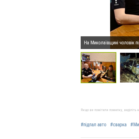
На Миколаївщині чоловік пі
Якщо ви помітили помилку, виділіть нео
#підпал авто
#сварка
#Ми