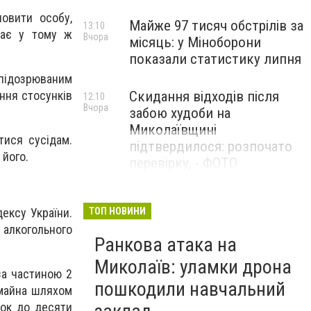
овити особу,
Майже 97 тисяч обстрілів за
13:10
ває у тому ж
Вчора
місяць: у Міноборони
показали статистику липня
підозрюваним
Скидання відходів після
ння стосунків
12:10
Вчора
забою худоби на
Миколаївщині
тися сусідам.
підтвердилося: розпочато
 його.
перевірку, - ФОТО
ексу України.
ТОП НОВИНИ
 алкогольного
Ранкова атака на
Миколаїв: уламки дрона
за частиною 2
пошкодили навчальний
 майна шляхом
рок до десяти