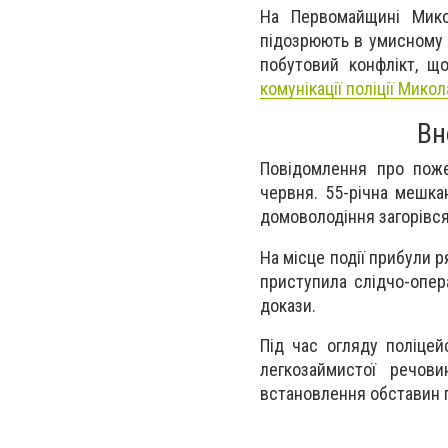
На Первомайщині Микол
підозрюють в умисному п
побутовий конфлікт, щ
комунікації поліції Микол
Вн
Повідомлення про поже
червня. 55-річна мешкан
домоволодіння загорівся
На місце події прибули р
приступила слідчо-опера
докази.
Під час огляду поліцей
легкозаймистої речов
встановлення обставин п