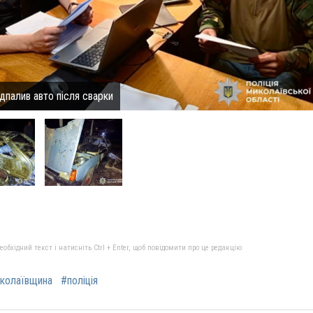
дпалив авто після сварки
бхідний текст і натисніть Ctrl + Enter, щоб повідомити про це редакцію
колаївщина
#поліція