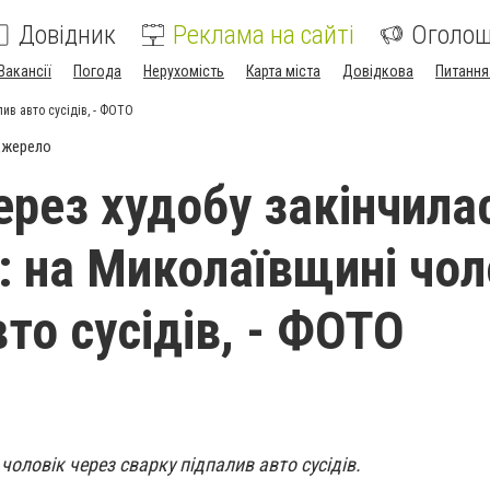
Довідник
Реклама на сайті
Оголо
Вакансії
Погода
Нерухомість
Карта міста
Довідкова
Питання
ив авто сусідів, - ФОТО
джерело
ерез худобу закінчила
: на Миколаївщині чол
то сусідів, - ФОТО
чоловік через сварку підпалив авто сусідів.