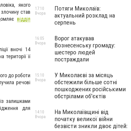
ловіка, якого
Потяги Миколаїв:
17:10
 злочину став
Вчора
актуальний розклад на
ідомляє
відділ
серпень
Ворог атакував
16:05
Вчора
Вознесенську громаду:
ції вночі 14
шестеро людей
 території її
постраждали
У Миколаєві за місяць
ього до роботи
15:10
Вчора
обстежили більше сотні
лучила речові
пошкоджених російськими
обстрілами об'єктів
 із залишками
лідження для
На Миколаївщині від
14:10
Вчора
початку великої війни
безвісти зникли двоє дітей: