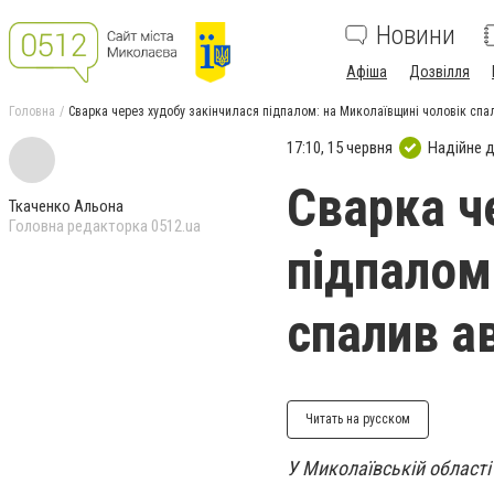
Новини
Афіша
Дозвілля
Головна
Сварка через худобу закінчилася підпалом: на Миколаївщині чоловік спал
17:10, 15 червня
Надійне 
Сварка ч
Ткаченко Альона
Головна редакторка 0512.ua
підпалом
спалив ав
Читать на русском
У Миколаївській області 