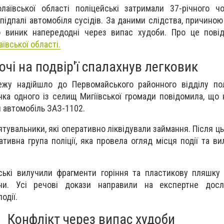
аївської області поліцейські затримали 37-річного чо
ідпалі автомобіля сусідів. За даними слідства, причиною
о виник напередодні через випас худоби. Про це пов
аївської області.
очі на подвір'ї спалахнув легковик
жу надійшло до Первомайського районного відділу полі
ка одного із селищ Мигіївської громади повідомила, що на
 автомобіль ЗАЗ-1102.
ятувальники, які оперативно ліквідували займання. Після ц
тивна група поліції, яка провела огляд місця події та ви
ські вилучили фрагменти горіння та пластикову пляшку
ини. Усі речові докази направили на експертне дос
одії.
Конфлікт через випас худоби