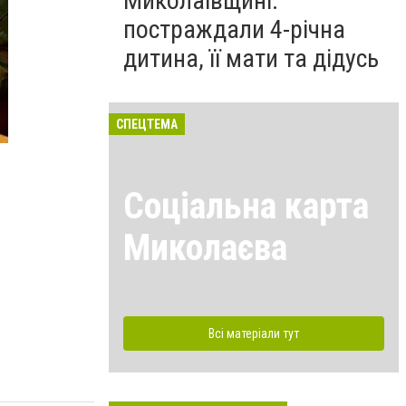
Миколаївщині:
постраждали 4-річна
дитина, її мати та дідусь
На Миколаївщині чоловік підпалив авто після сварк
СПЕЦТЕМА
Соціальна карта
Миколаєва
Всі матеріали тут