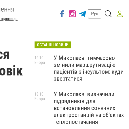
шення
Рус
-відповідь
ОСТАННІ НОВИНИ
ся
У Миколаєві тимчасово
19:10
Вчора
змінили маршрутизацію
овік
пацієнтів з інсультом: куди
звертатися
У Миколаєві визначили
18:10
Вчора
підрядників для
встановлення сонячних
електростанцій на об'єктах
теплопостачання