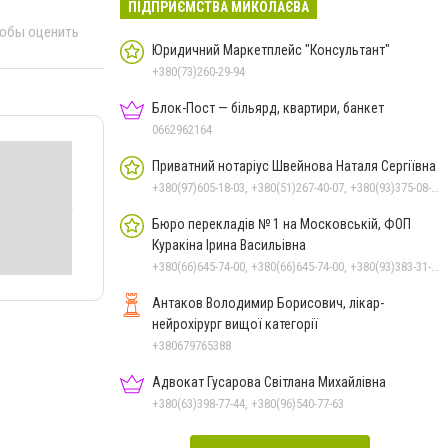
ПІДПРИЄМСТВА МИКОЛАЄВА
тобы оценить
Юридичний Маркетплейс "Консультант"
+380(73)260-29-94
Блок-Пост — більярд, квартири, банкет
0662962164
Приватний нотаріус Швейнова Наталя Сергіївна
+380(97)605-18-03, +380(51)267-40-07, +380(93)375-08-48
Бюро перекладів № 1 на Московській, ФОП
Куракіна Ірина Васильівна
+380(66)645-74-00, +380(66)645-74-00, +380(93)383-31-61, +380(95)629-25-06, +380(67)512-47-06
Антаков Володимир Борисович, лікар-
нейрохірург вищої категорії
+380679765388
Адвокат Гусарова Світлана Михайлівна
+380(63)398-77-44, +380(96)540-77-63