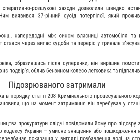
а оперативно-розшукові заходи дозволили швидко встан
Ним виявився 37-річний сусід потерпілої, який прожи
ронці, напередодні між сином власниці автомобіля та 
т стався через випас худоби та переріс у тривале з'ясува
віка, образившись після суперечки, він вирішив помсти
їхнє подвір'я, облив бензином колесо легковика та підпалив
Підозрюваного затримали
ка в порядку статті 208 Кримінального процесуального код
тановили, що на момент затримання він перебував у стані
вництва прокуратури слідчі повідомили йому про підозру 
го кодексу України — умисне знищення або пошкодження
і передбачає покарання у вигляді позбавлення волі на ст