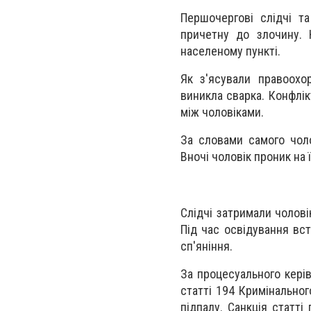
Першочергові слідчі т
причетну до злочину. 
населеному пункті.
Як з'ясували правоохо
виникла сварка. Конфлік
між чоловіками.
За словами самого чоло
Вночі чоловік проник на 
Слідчі затримали чолові
Під час освідування вс
сп'яніння.
За процесуального кері
статті 194 Кримінально
підпалу. Санкція статт