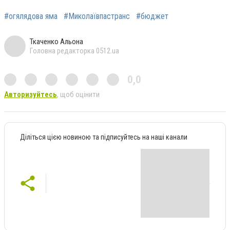
#огялядова яма
#Миколаївпастранс
#бюджет
Ткаченко Альона
Головна редакторка 0512.ua
0,0
Авторизуйтесь
, щоб оцінити
Діліться цією новиною та підписуйтесь на наші канали