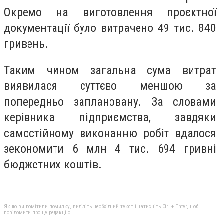
Окремо на виготовлення проєктної
документації було витрачено 49 тис. 840
гривень.
Таким чином загальна сума витрат
виявилася суттєво меншою за
попередньо заплановану. За словами
керівника підприємства, завдяки
самостійному виконанню робіт вдалося
зекономити 6 млн 4 тис. 694 гривні
бюджетних коштів.
Якщо ви помітили помилку, виділіть необхідний текст і натисніть Ctrl + Enter, щоб
повідомити про це редакцію