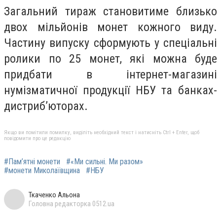
Загальний тираж становитиме близько
двох мільйонів монет кожного виду.
Частину випуску сформують у спеціальні
ролики по 25 монет, які можна буде
придбати в інтернет-магазині
нумізматичної продукції НБУ та банках-
дистриб’юторах.
Якщо ви помітили помилку, виділіть необхідний текст і натисніть Ctrl + Enter, щоб
повідомити про це редакцію
#Пам’ятні монети
#«Ми сильні. Ми разом»
#монети Миколаївщина
#НБУ
Ткаченко Альона
Головна редакторка 0512.ua