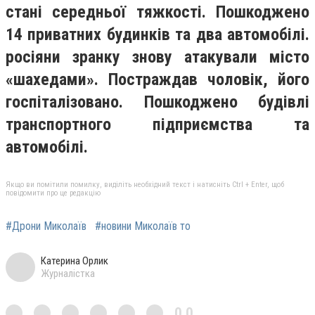
стані середньої тяжкості. Пошкоджено
14 приватних будинків та два автомобілі.
росіяни зранку знову атакували місто
«шахедами». Постраждав чоловік, його
госпіталізовано. Пошкоджено будівлі
транспортного підприємства та
автомобілі.
Якщо ви помітили помилку, виділіть необхідний текст і натисніть Ctrl + Enter, щоб
повідомити про це редакцію
#Дрони Миколаїв
#новини Миколаїв то
Катерина Орлик
Журналістка
0,0