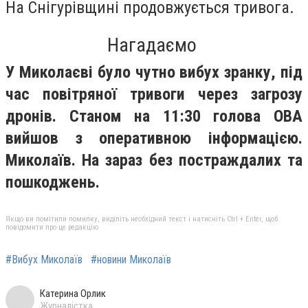
На Снігурівщині продовжується тривога.
Нагадаємо
У Миколаєві було чутно вибух зранку, під
час повітряної тривоги через загрозу
дронів. Станом на 11:30 голова ОВА
вийшов з оперативною інформацією.
Миколаїв. На зараз без постраждалих та
пошкоджень.
Якщо ви помітили помилку, виділіть необхідний текст і натисніть Ctrl + Enter, щоб
повідомити про це редакцію
#Вибух Миколаїв
#новини Миколаїв
Катерина Орлик
Журналістка