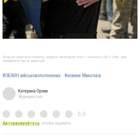
Якщо ви помітили помилку, виділіть необхідний текст і натисніть Ctrl + Enter, щоб
повідомити про це редакцію
#ОБМІН військовополонених
#новини Миколаїв
Катерина Орлик
Журналістка
0,0
Авторизируйтесь
, чтобы оценить