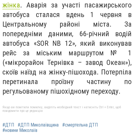
жінка
. Аварія за участі пасажирського
автобуса сталася вдень 1 червня в
Центральному районі міста. За
попередніми даними, 66-річний водій
автобуса «SOR NB 12», який виконував
рейс за міським маршрутом № 1
(«мікрорайон Тернівка – завод Океан»),
скоїв наїзд на жінку-пішохода. Потерпіла
перетинала проїзну частину по
регульованому пішохідному переходу.
Якщо ви помітили помилку, виділіть необхідний текст і натисніть Ctrl + Enter, щоб
повідомити про це редакцію
#ДТП
#ДТП Миколаївщина
#смертельна ДТП
#новини Миколаїв