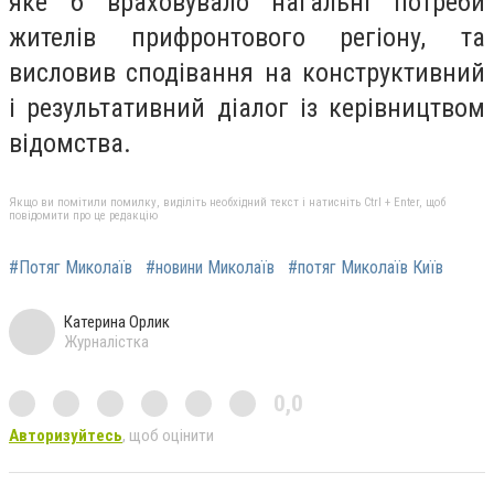
яке б враховувало нагальні потреби
жителів прифронтового регіону, та
висловив сподівання на конструктивний
і результативний діалог із керівництвом
відомства.
Якщо ви помітили помилку, виділіть необхідний текст і натисніть Ctrl + Enter, щоб
повідомити про це редакцію
#Потяг Миколаїв
#новини Миколаїв
#потяг Миколаїв Київ
Катерина Орлик
Журналістка
0,0
Авторизуйтесь
, щоб оцінити