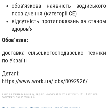
обов’язкова наявність водійського
посвідчення (категоріі СЕ)
відсутність протипоказань за станом
здоров’я
Обов’язки:
доставка сільськогосподарської техніки
по Україні
Деталі:
https://www.work.ua/jobs/8092926/
Якщо ви помітили помилку, виділіть необхідний текст і натисніть Ctrl + Enter, щоб
повідомити про це редакцію