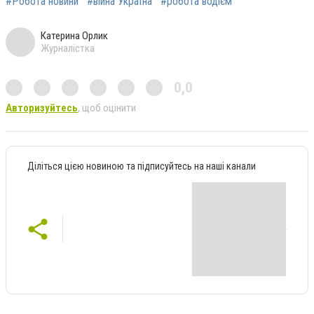
#Робота новини
#війна Україна
#робота водієм
Катерина Орлик
Журналістка
0,0
Авторизуйтесь
, щоб оцінити
Діліться цією новиною та підписуйтесь на наші канали