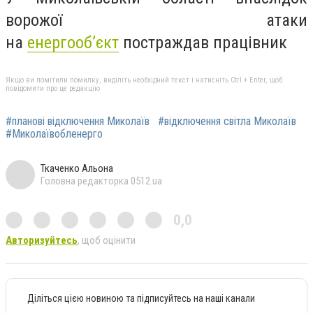
ворожої атаки
на
енергооб’єкт
постраждав працівник
Якщо ви помітили помилку, виділіть необхідний текст і натисніть Ctrl + Enter, щоб
повідомити про це редакцію
#планові відключення Миколаїв
#відключення світла Миколаїв
#Миколаївобленерго
Ткаченко Альона
Головна редакторка 0512.ua
0,0
Авторизуйтесь
, щоб оцінити
Діліться цією новиною та підписуйтесь на наші канали