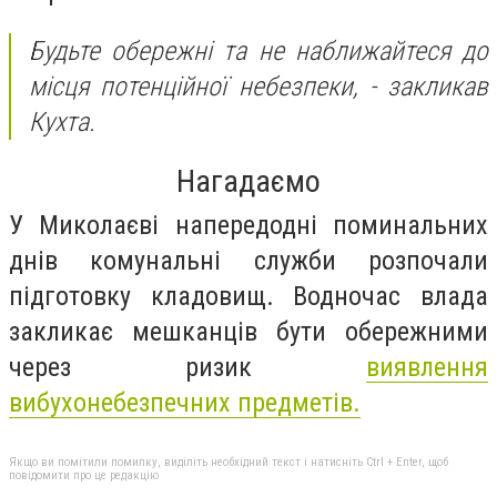
Будьте обережні та не наближайтеся до
місця потенційної небезпеки,
- закликав
Кухта.
Нагадаємо
У Миколаєві напередодні поминальних
днів комунальні служби розпочали
підготовку кладовищ. Водночас влада
закликає мешканців бути обережними
через ризик
виявлення
вибухонебезпечних предметів.
Якщо ви помітили помилку, виділіть необхідний текст і натисніть Ctrl + Enter, щоб
повідомити про це редакцію