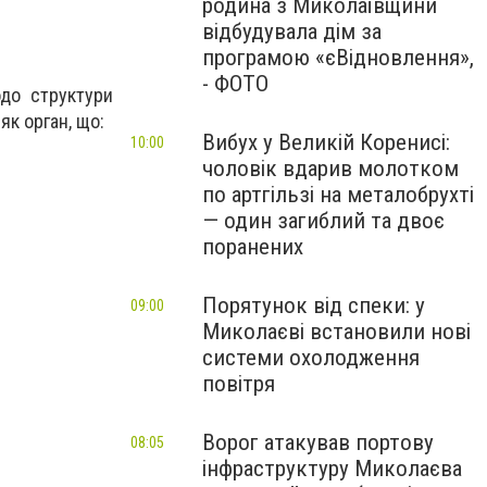
родина з Миколаївщини
відбудувала дім за
програмою «єВідновлення»,
- ФОТО
до структури
як орган, що:
Вибух у Великій Коренисі:
10:00
чоловік вдарив молотком
по артгільзі на металобрухті
— один загиблий та двоє
поранених
Порятунок від спеки: у
09:00
Миколаєві встановили нові
системи охолодження
повітря
Ворог атакував портову
08:05
інфраструктуру Миколаєва