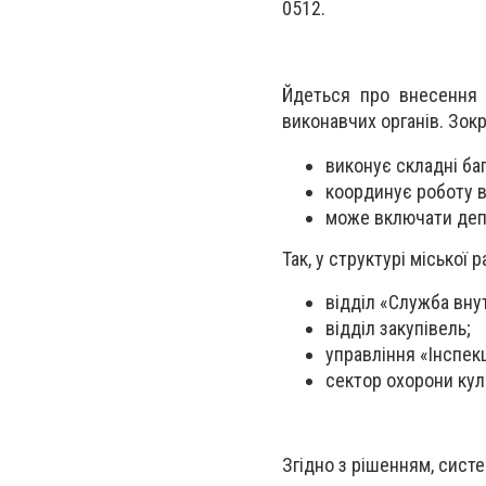
0512.
Йдеться про внесення 
виконавчих органів. Зокр
виконує складні ба
координує роботу в
може включати депа
Так, у структурі міської 
відділ «Служба вну
відділ закупівель;
управління «Інспек
сектор охорони кул
Згідно з рішенням, сист