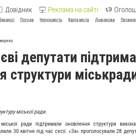
Довідник
Реклама на сайті
Оголо
Вакансії
Погода
Нерухомість
Карта міста
Довідкова
Питання
джерело
єві депутати підтрим
я структури міськрад
уктуру міської ради.
міської ради підтримали оновлення структури виконав
лили 30 квітня під час сесії. «За» проголосували 28 депу