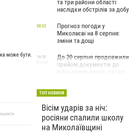
та три райони області:
наслідки обстрілів за добу
Прогноз погоди у
08:02
Миколаєві на 8 серпня:
зміни та дощі
ка може бути.
До 20 серпня продовжили
18:30
Вчора
прийом документів до
військових вишів: деталі
вступної кампанії-2026
ТОП НОВИНИ
Вісім ударів за ніч:
 оцінити
росіяни спалили школу
на Миколаївщині