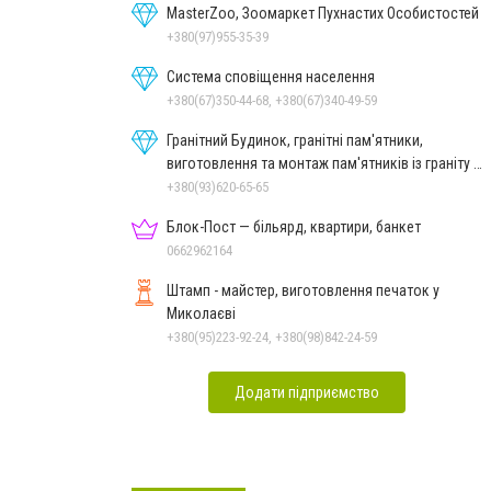
MasterZoo, Зоомаркет Пухнастих Особистостей
+380(97)955-35-39
Система сповіщення населення
+380(67)350-44-68, +380(67)340-49-59
Гранітний Будинок, гранітні пам'ятники,
виготовлення та монтаж пам'ятників із граніту в
Миколаєві
+380(93)620-65-65
Блок-Пост — більярд, квартири, банкет
0662962164
Штамп - майстер, виготовлення печаток у
Миколаєві
+380(95)223-92-24, +380(98)842-24-59
Додати підприємство