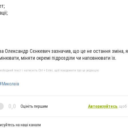
ет;
ції;
а Олександр Сєнкевич зазначив, що це не остання зміна, я
інювати, міняти окремі підрозділи чи наповнювати їх.
бхідний текст і натисніть Ctrl + Enter, щоб повідомити про це редакцію
#Миколаїв
0,0
Оцініть першим
Авторизуйтесь
, щоб
исуйтесь на наші канали