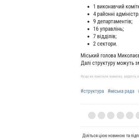
1 виконавчий коміт
4 районні адміністра
9 департаментів;
16 управлінь;
7 відділів;
2 сектори.
Міський голова Миколаєв
Далі структуру можуть зм
Якщо ви помітили помилку, виділіть нео
#структура
#міська рада
Діліться цією новиною та підп