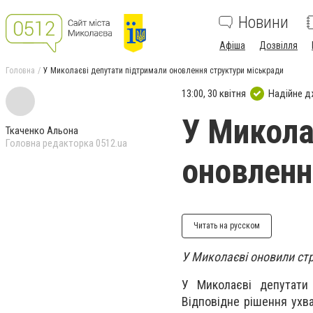
Новини
Афіша
Дозвілля
Головна
У Миколаєві депутати підтримали оновлення структури міськради
13:00, 30 квітня
Надійне 
У Микола
Ткаченко Альона
Головна редакторка 0512.ua
оновленн
Читать на русском
У Миколаєві оновили стр
У Миколаєві депутати 
Відповідне рішення ухва