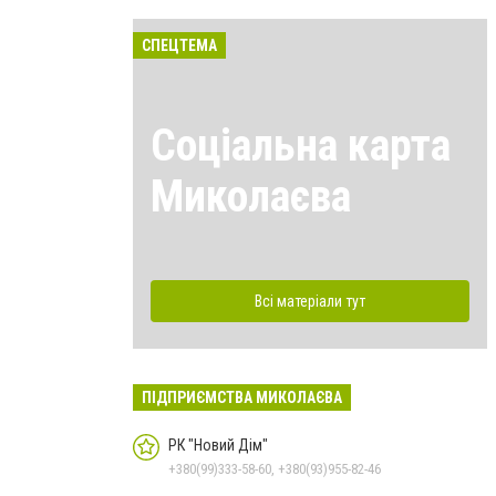
СПЕЦТЕМА
Соціальна карта
Миколаєва
Всі матеріали тут
ПІДПРИЄМСТВА МИКОЛАЄВА
РК "Новий Дім"
+380(99)333-58-60, +380(93)955-82-46