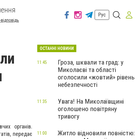
шення
Рус
-відповідь
ОСТАННІ НОВИНИ
али
Гроза, шквали та град: у
11:45
Миколаєві та області
и
оголосили «жовтий» рівень
небезпечності
Увага! На Миколаївщині
11:35
оголошено повітряну
тривогу
чих органів.
Житло відновили повністю:
11:00
татів, передає