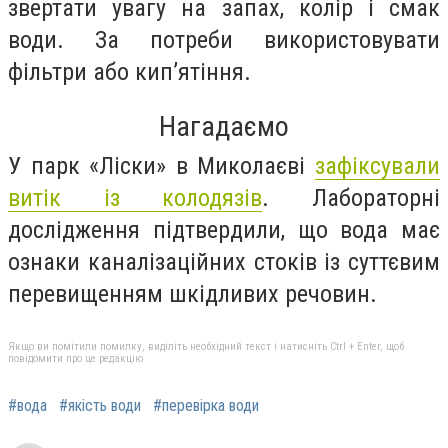
звертати увагу на запах, колір і смак
води. За потреби використовувати
фільтри або кип’ятіння.
Нагадаємо
У парк «Ліски» в Миколаєві
зафіксували
витік із колодязів
. Лабораторні
дослідження підтвердили, що вода має
ознаки каналізаційних стоків із суттєвим
перевищенням шкідливих речовин.
Якщо ви помітили помилку, виділіть необхідний текст і натисніть Ctrl + Enter, щоб
повідомити про це редакцію
#вода
#якість води
#перевірка води