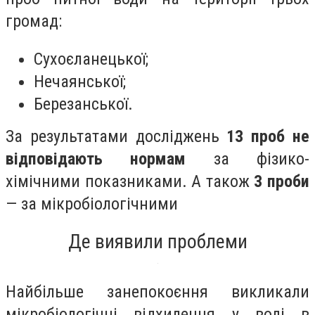
громад:
Сухоєланецької;
Нечаянської;
Березанської.
За результатами досліджень
13 проб не
відповідають нормам
за фізико-
хімічними показниками. А також
3 проби
— за мікробіологічними
Де виявили проблеми
Найбільше занепокоєння викликали
мікробіологічні відхилення у воді в