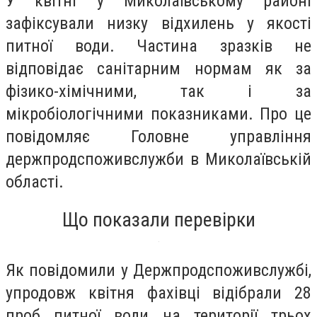
У квітні у Миколаївському районі
зафіксували низку відхилень у якості
питної води. Частина зразків не
відповідає санітарним нормам як за
фізико-хімічними, так і за
мікробіологічними показниками. Про це
повідомляє Головне управління
держпродспоживслужби в Миколаївській
області.
Що показали перевірки
Як повідомили у Держпродспоживслужбі,
упродовж квітня фахівці відібрали 28
проб питної води на території трьох