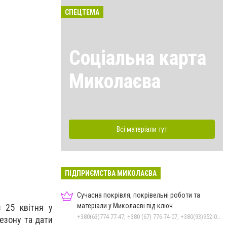
СПЕЦТЕМА
Соціальна карта
Миколаєва
Розклад по станції Миколаїв Пас.
Всі матеріали тут
ПІДПРИЄМСТВА МИКОЛАЄВА
Сучасна покрівля, покрівельні роботи та
матеріали у Миколаєві під ключ
 25 квітня у
+380(63)774-77-47, +380 (67) 776-74-07, +380(93)952-02-91
езону та дати