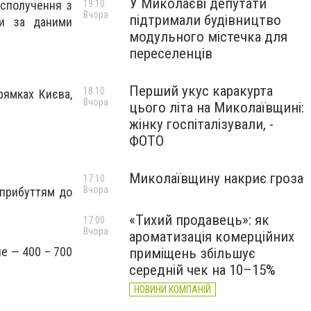
У Миколаєві депутати
19:10
 сполучення з
Вчора
підтримали будівництво
ки за даними
модульного містечка для
переселенців
Перший укус каракурта
18:10
рямках Києва,
Вчора
цього літа на Миколаївщині:
жінку госпіталізували, -
ФОТО
Миколаївщину накриє гроза
17:10
Вчора
 прибуттям до
«Тихий продавець»: як
17:00
Вчора
ароматизація комерційних
пе — 400 – 700
приміщень збільшує
середній чек на 10–15%
НОВИНИ КОМПАНІЙ