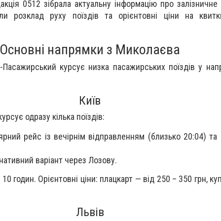
дакція 0512 зібрала актуальну інформацію про залізничне
ли розклад руху поїздів та орієнтовні ціни на квит
Основні напрямки з Миколаєва
в-Пасажирський
курсує низка пасажирських поїздів у нап
Київ
урсує одразу кілька поїздів:
рний рейс із вечірнім відправленням (близько 20:04) та
ативний варіант через Лозову.
 10 годин. Орієнтовні ціни: плацкарт — від 250 – 350 грн, ку
Львів