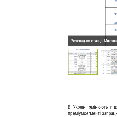
Розклад по станції Микола
В Україні змінюють пі
преміумсегменті запрацю