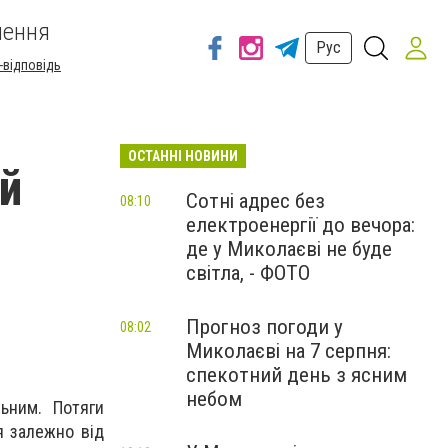
шення
Рус
-відповідь
ОСТАННІ НОВИНИ
ий
Сотні адрес без
08:10
електроенергії до вечора:
де у Миколаєві не буде
світла, - ФОТО
Прогноз погоди у
08:02
Миколаєві на 7 серпня:
спекотний день з ясним
небом
ьним. Потяги
я залежно від