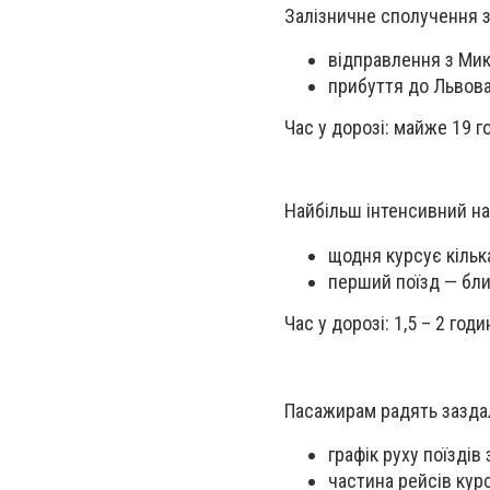
Залізничне сполучення з
відправлення з Мик
прибуття до Львова
Час у дорозі: майже 19 го
Найбільш інтенсивний н
щодня курсує кілька
перший поїзд — близ
Час у дорозі: 1,5 – 2 годи
Пасажирам радять заздал
графік руху поїздів
частина рейсів кур