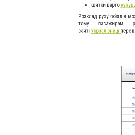
квитки варто
купув
Розклад руху поїздів мо
тому пасажирам ре
сайті
Укрзалізниці
перед