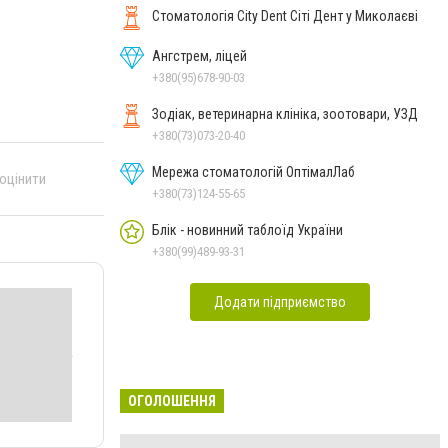
Стоматологія City Dent Сіті Дент у Миколаєві
Ангстрем, ліцей
+380(95)678-90-03
Зодіак, ветеринарна клініка, зоотовари, УЗД
+380(73)073-20-40
Мережа стоматологій ОптімалЛаб
 оцінити
+380(73)124-55-65
Блік - новинний таблоїд України
+380(99)489-93-31
Додати підприємство
ОГОЛОШЕННЯ