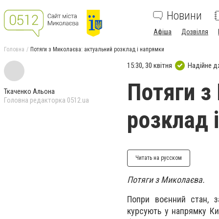
Новини
Афіша
Дозвілля
Головна
Потяги з Миколаєва: актуальний розклад і напрямки
15:30, 30 квітня
Надійне 
Потяги з
Ткаченко Альона
Головна редакторка 0512.ua
розклад 
Читать на русском
Потяги з Миколаєва.
Попри воєнний стан, з
курсують у напрямку Ки