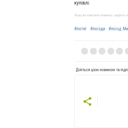
купівлі.
Якщо ви помітили помилку, виділіть нео
#потяг
#поїзди
#поїзд Ми
Діліться цією новиною та підп