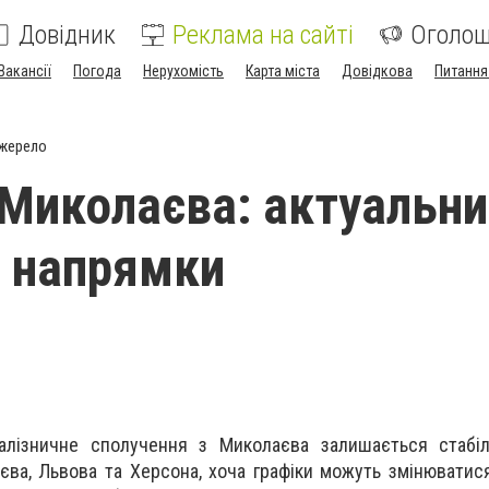
Довідник
Реклама на сайті
Оголо
Вакансії
Погода
Нерухомість
Карта міста
Довідкова
Питання
джерело
 Миколаєва: актуальн
і напрямки
алізничне сполучення з Миколаєва залишається стабіл
єва, Львова та Херсона, хоча графіки можуть змінюватис