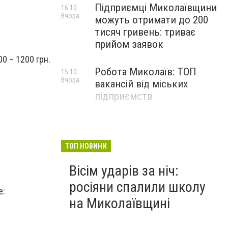
Підприємці Миколаївщини
16:10
Вчора
можуть отримати до 200
тисяч гривень: триває
прийом заявок
00 – 1200 грн.
Робота Миколаїв: ТОП
15:10
Вчора
вакансій від міських
підприємств
ТОП НОВИНИ
Вісім ударів за ніч:
росіяни спалили школу
е:
на Миколаївщині