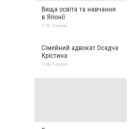
Вища освіта та навчання
в Японії
12:41, 3 серпня
Сімейний адвокат Осадча
Крістина
10:48, 5 серпня