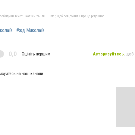
бхідний текст і натисніть Ctrl + Enter, щоб повідомити про це редакцію
колаїв
#жд Миколаїв
0,0
Оцініть першим
Авторизуйтесь
, щоб
исуйтесь на наші канали