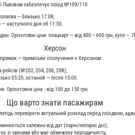
і Львовом забезпечує поїзд №109/110:
олаєва — близько 17:08;
 — наступного дня об 11:50.
дин. Орієнтовні ціни: плацкарт — від 400 – 600 грн, купе — 7
Херсон
апрямок — приміське сполучення з Херсоном:
 рейсів (№202, 204, 206, 208);
ько 05:20, останній — після 15:00.
ни. Орієнтовна ціна - від 100 до 150 грн.
Що варто знати пасажирам
егідь перевіряти актуальний розклад перед поїздкою, адж
 змінюється залежно від дат (парні/непарні дні);
сує зі змінами або має обмежену періодичність;