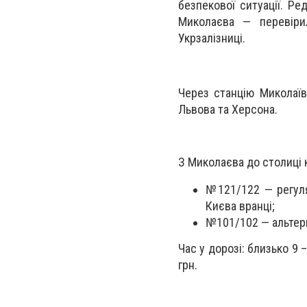
безпекової ситуації. Ре
Миколаєва — перевіри
Укрзалізниці.
Через станцію
Миколаї
Львова та Херсона.
З Миколаєва до столиці к
№121/122 — регуля
Києва вранці;
№101/102 — альтерн
Час у дорозі: близько 9 –
грн.