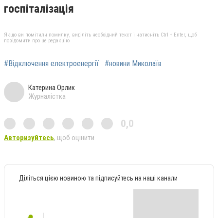
госпіталізація
Якщо ви помітили помилку, виділіть необхідний текст і натисніть Ctrl + Enter, щоб
повідомити про це редакцію
#Відключення електроенергії
#новини Миколаїв
Катерина Орлик
Журналістка
0,0
Авторизуйтесь
, щоб оцінити
Діліться цією новиною та підписуйтесь на наші канали