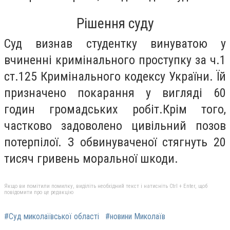
Рішення суду
Суд визнав студентку винуватою у
вчиненні кримінального проступку за ч.1
ст.125 Кримінального кодексу України. Їй
призначено покарання у вигляді 60
годин громадських робіт.Крім того,
частково задоволено цивільний позов
потерпілої. З обвинуваченої стягнуть 20
тисяч гривень моральної шкоди.
Якщо ви помітили помилку, виділіть необхідний текст і натисніть Ctrl + Enter, щоб
повідомити про це редакцію
#Суд миколаївської області
#новини Миколаїв