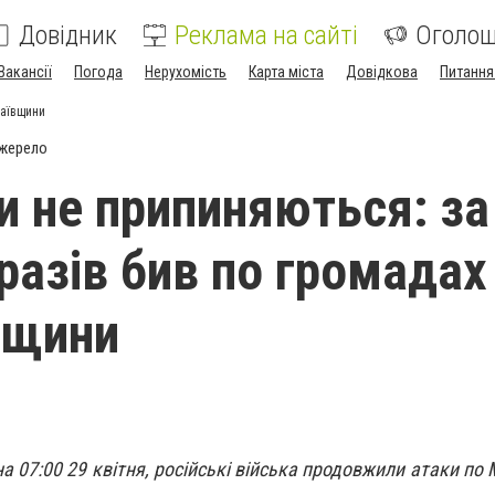
Довідник
Реклама на сайті
Оголо
Вакансії
Погода
Нерухомість
Карта міста
Довідкова
Питання
лаївщини
джерело
и не припиняються: за
 разів бив по громадах
вщини
на 07:00 29 квітня, російські війська продовжили атаки по