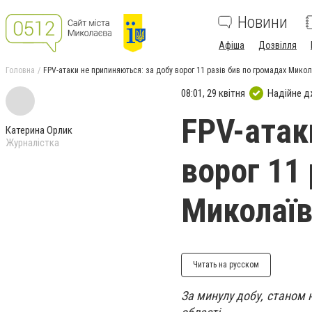
Новини
Афіша
Дозвілля
Головна
FPV-атаки не припиняються: за добу ворог 11 разів бив по громадах Мико
08:01, 29 квітня
Надійне 
FPV-атак
Катерина Орлик
Журналістка
ворог 11
Миколаї
Читать на русском
За минулу добу, станом 