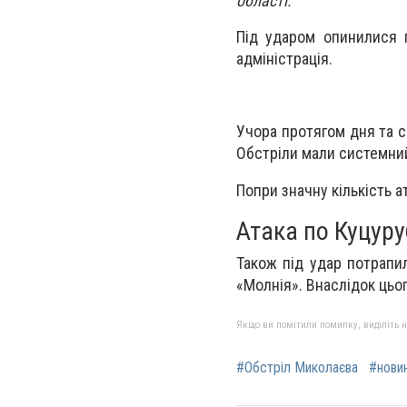
області.
Під ударом опинилися 
адміністрація.
Учора протягом дня та с
Обстріли мали системний
Попри значну кількість 
Атака по Куцуру
Також під удар потрапи
«Молнія». Внаслідок цьо
Якщо ви помітили помилку, виділіть нео
#Обстріл Миколаєва
#нови