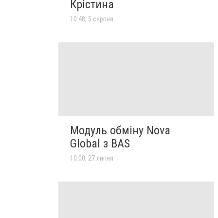
Крістина
10:48, 5 серпня
Модуль обміну Nova
Global з BAS
10:00, 27 липня