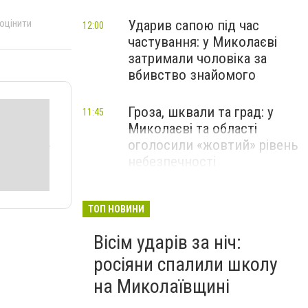
Ударив сапою під час
 оцінити
12:00
частування: у Миколаєві
затримали чоловіка за
вбивство знайомого
Гроза, шквали та град: у
11:45
Миколаєві та області
оголосили «жовтий» рівень
небезпечності
ТОП НОВИНИ
Вісім ударів за ніч:
росіяни спалили школу
на Миколаївщині