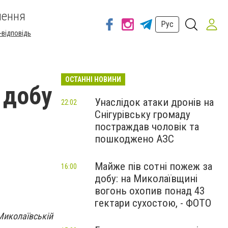
шення
Рус
-відповідь
ОСТАННІ НОВИНИ
 добу
Унаслідок атаки дронів на
22:02
Снігурівську громаду
постраждав чоловік та
пошкоджено АЗС
Майже пів сотні пожеж за
16:00
добу: на Миколаївщині
вогонь охопив понад 43
гектари сухостою, - ФОТО
 Миколаївській