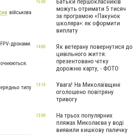
Батьки першокласників
15:00
можуть отримати 5 тисяч
сна
військова
за програмою «Пакунок
школяра»: як оформити
виплату
у FPV-дронами.
Як ветерану повернутися до
14:00
цивільного життя:
презентовано чітку
уточнюються.
дорожню карту, - ФОТО
Увага! На Миколаївщині
13:10
передньо типу
оголошено повітряну
тривогу
На трьох популярних
13:00
пляжах Миколаєва у воді
виявили кишкову паличку