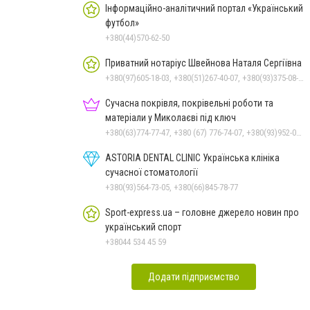
Інформаційно-аналітичний портал «Український
футбол»
+380(44)570-62-50
Приватний нотаріус Швейнова Наталя Сергіївна
+380(97)605-18-03, +380(51)267-40-07, +380(93)375-08-48
Сучасна покрівля, покрівельні роботи та
матеріали у Миколаєві під ключ
+380(63)774-77-47, +380 (67) 776-74-07, +380(93)952-02-91
ASTORIA DENTAL CLINIC Українська клініка
сучасної стоматології
+380(93)564-73-05, +380(66)845-78-77
Sport-express.ua – головне джерело новин про
український спорт
+38044 534 45 59
Додати підприємство