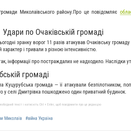
громади Миколаївського району.Про це повідомляє
обла
Удари по Очаківській громаді
ьогодні зранку ворог 11 разів атакував Очаківську громад
 характер і тривали з різною інтенсивністю.
атак, інформації про постраждалих не надходило. Наслідки 
бській громаді
ла Куцурубська громада — її атакували безпілотником, по
го у селі Дмитрівка пошкоджено один приватний будинок.
бхідний текст і натисніть Ctrl + Enter, щоб повідомити про це редакцію
ни Миколаїв
#війна Україна