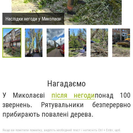
Наслідки негоди у Миколаєві
Нагадаємо
У Миколаєві
після
негоди
понад 100
звернень. Рятувальники безперервно
прибирають повалені дерева.
Якщо ви помітили помилку, виділіть необхідний текст і натисніть Ctrl + Enter, щоб