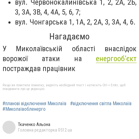
вул. Червонокалинівська 1, 2, 2А, 2Б,
3, 3А, 3В, 4, 4А, 5, 6, 7;
вул. Чонгарська 1, 1А, 2, 2А, 3, 3А, 4, 6.
Нагадаємо
У
Миколаївській області
внаслідок
ворожої атаки на
енергооб’єкт
постраждав працівник
Якщо ви помітили помилку, виділіть необхідний текст і натисніть Ctrl + Enter, щоб
повідомити про це редакцію
#планові відключення Миколаїв
#відключення світла Миколаїв
#Миколаївобленерго
Ткаченко Альона
Головна редакторка 0512.ua