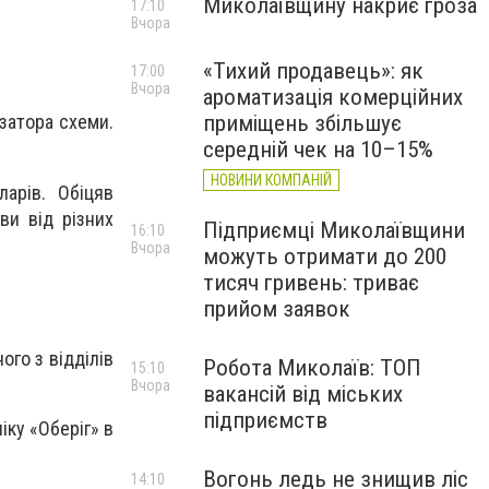
Миколаївщину накриє гроза
17:10
Вчора
«Тихий продавець»: як
17:00
Вчора
ароматизація комерційних
приміщень збільшує
затора схеми.
середній чек на 10–15%
НОВИНИ КОМПАНІЙ
ларів. Обіцяв
ви від різних
Підприємці Миколаївщини
16:10
Вчора
можуть отримати до 200
тисяч гривень: триває
прийом заявок
ого з відділів
Робота Миколаїв: ТОП
15:10
Вчора
вакансій від міських
підприємств
іку «Оберіг» в
Вогонь ледь не знищив ліс
14:10