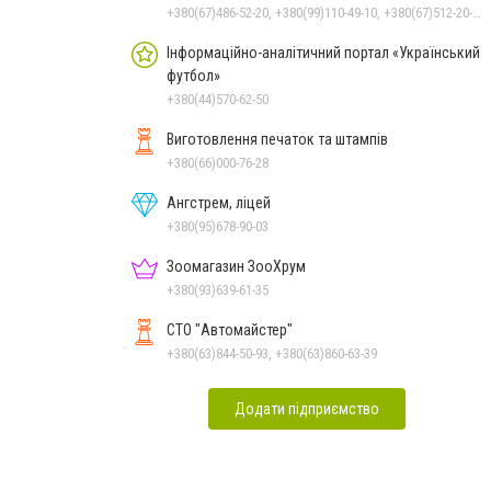
+380(67)486-52-20, +380(99)110-49-10, +380(67)512-20-35
Інформаційно-аналітичний портал «Український
футбол»
+380(44)570-62-50
Виготовлення печаток та штампів
+380(66)000-76-28
Ангстрем, ліцей
+380(95)678-90-03
Зоомагазин ЗооХрум
+380(93)639-61-35
СТО "Автомайстер"
+380(63)844-50-93, +380(63)860-63-39
Додати підприємство