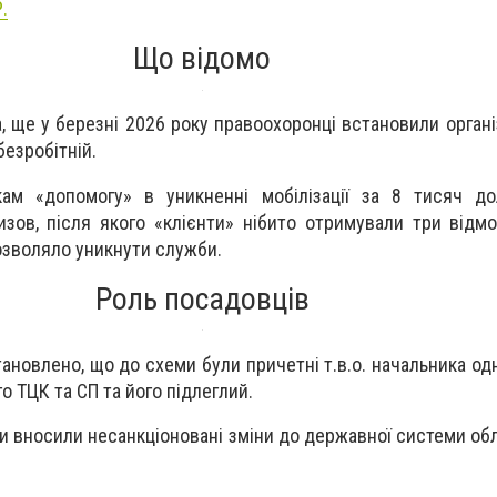
.
Що відомо
, ще у березні 2026 року правоохоронці встановили органі
езробітній.
кам «допомогу» в уникненні мобілізації за 8 тисяч до
зов, після якого «клієнти» нібито отримували три відмо
озволяло уникнути служби.
Роль посадовців
ановлено, що до схеми були причетні т.в.о. начальника одн
о ТЦК та СП та його підлеглий.
ни вносили несанкціоновані зміни до державної системи обл