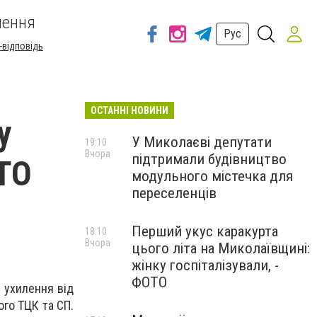
шення
Рус
-відповідь
ОСТАННІ НОВИНИ
у
У Миколаєві депутати
19:10
Вчора
підтримали будівництво
ОТО
модульного містечка для
переселенців
Перший укус каракурта
18:10
Вчора
цього літа на Миколаївщині:
жінку госпіталізували, -
ФОТО
 ухилення від
ого ТЦК та СП.