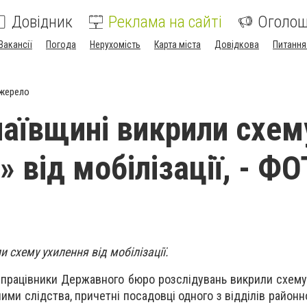
Довідник
Реклама на сайті
Оголо
Вакансії
Погода
Нерухомість
Карта міста
Довідкова
Питання
джерело
аївщині викрили схем
» від мобілізації, - Ф
 схему ухилення від мобілізації.
і працівники Державного бюро розслідувань викрили схему
даними слідства, причетні посадовці одного з відділів районн