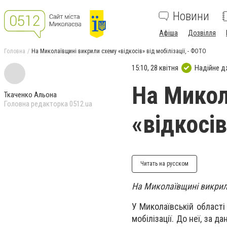
Новини
Афіша
Дозвілля
Головна
На Миколаївщині викрили схему «відкосів» від мобілізації, - ФОТО
15:10, 28 квітня
Надійне 
На Микол
Ткаченко Альона
Головна редакторка 0512.ua
«відкосів
Читать на русском
На Миколаївщині викрили
У Миколаївській област
мобілізації. До неї, за 