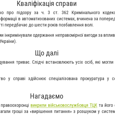
Кваліфікація справи
но про підозру за ч. 3 ст. 362 Кримінального кодек
інформації в автоматизованих системах, вчинена за попер
тті передбачає до шести років позбавлення волі.
ми інкримінували одержання неправомірної вигоди за вплив
України).
Що далі
ування триває. Слідчі встановлюють усіх осіб, які могли
тво у справі здійснює спеціалізована прокуратура у с
Нагадаємо
і правоохоронці
викрили військовослужбовця ТЦК
та його с
агали гроші за «вирішення питання» з розшуком у системі