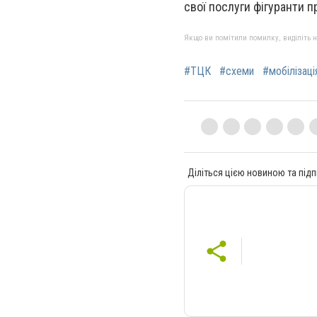
свої послуги фігуранти п
Якщо ви помітили помилку, виділіть нео
#ТЦК
#схеми
#мобілізаці
Діліться цією новиною та підп