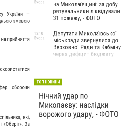
Вчора
на Миколаївщині: за добу
рятувальники ліквідували
су України —
31 пожежу, - ФОТО
едньою змовою
Депутати Миколаївської
13:10
Вчора
 на прийняття
міськради звернулися до
Верховної Ради та Кабміну
через дефіцит бюджету
 скористатися
ТОП НОВИНИ
фері оборони
Нічний удар по
Миколаєву: наслідки
ворожого удару, - ФОТО
пільника, які,
 «Оберіг». За