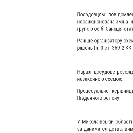
Посадовцям повідомле
несанкціонована зміна 
групою осіб. Санкція ста
Раніше організатору схе
рішень (ч. 3 ст. 369-2 КК 
Наразі досудове розслід
незаконною схемою.
Процесуальне керівниц
Південного регіону.
У Миколаївській област
за даними слідства, вим