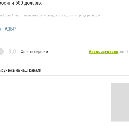
росили 500 доларів.
бхідний текст і натисніть Ctrl + Enter, щоб повідомити про це редакцію
я
#ДБР
0,0
Оцініть першим
Авторизуйтесь
, щоб
исуйтесь на наші канали