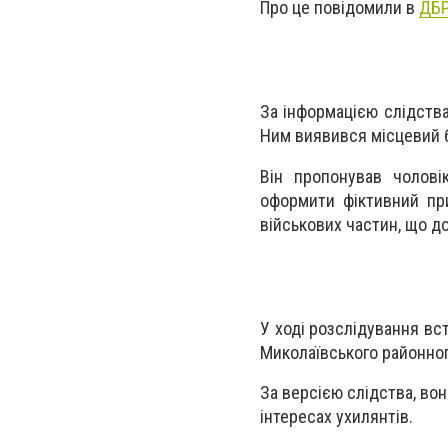
Про це повідомили в
ДБР
За інформацією слідства
Ним виявився місцевий б
Він пропонував чолові
оформити фіктивний при
військових частин, що д
У ході розслідування вст
Миколаївського районног
За версією слідства, во
інтересах ухилянтів.