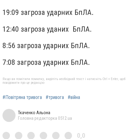
19:09 загроза ударних БпЛА.
12:40 загроза уданих БпЛА.
8:56 загроза ударних БпЛА.
7:08 загроза ударних БпЛА.
Якщо ви помітили помилку, виділіть необхідний текст і натисніть Ctrl + Enter, щоб
повідомити про це редакцію
#Повітряна тривога
#тривога
#війна
Ткаченко Альона
Головна редакторка 0512.ua
0,0