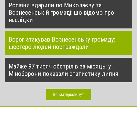
Росіяни вдарили по Миколаєву та
Вознесенській громаді: що відомо про
наслідки
Ворог атакував Вознесенську громаду:
шестеро людей постраждали
Майже 97 тисяч обстрілів за місяць: у
Міноборони показали статистику липня
Всі матеріали тут