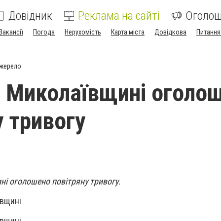
Довідник
Реклама на сайті
Оголо
Вакансії
Погода
Нерухомість
Карта міста
Довідкова
Питання
джерело
а Миколаївщині оголо
у тривогу
ні оголошено повітряну тривогу.
ївщині
ївщині