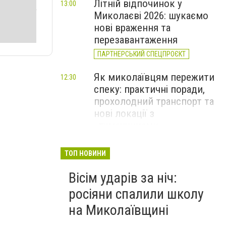
Літній відпочинок у
13:00
Миколаєві 2026: шукаємо
нові враження та
перезавантаження
ПАРТНЕРСЬКИЙ СПЕЦПРОЄКТ
Як миколаївцям пережити
12:30
спеку: практичні поради,
прохолодний транспорт та
нові локації з
«туманчиками»
Смертельна пожежа в
11:40
ТОП НОВИНИ
Миколаєві та 40 займань за
Вісім ударів за ніч:
добу: оперативне зведення
ДСНС, - ФОТО
росіяни спалили школу
на Миколаївщині