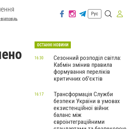
шення
Рус
-відповідь
ОСТАННІ НОВИНИ
шено
Сезонний розподіл світла:
16:30
Кабмін змінив правила
формування переліків
критичних об'єктів
Трансформація Служби
16:17
безпеки України в умовах
екзистенційної війни:
баланс між
євроінтеграційними
стандартами та безпековою