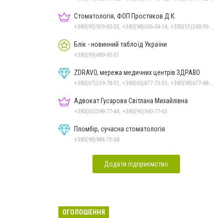
Стоматологія, ФОП Простяков Д.К.
+380(95)939-60-53, +380(98)656-04-14, +380(51)248-99-08, +380(50)159-88-74
Блік - новинний таблоїд України
+380(99)489-93-31
ZDRAVO, мережа медичних центрів ЗДРАВО
+380(67)239-78-51, +380(63)877-73-33, +380(98)677-48-87
Адвокат Гусарова Світлана Михайлівна
+380(63)398-77-44, +380(96)540-77-63
Пломбір, сучасна стоматологія
+380(98)984-73-68
Додати підприємство
ОГОЛОШЕННЯ