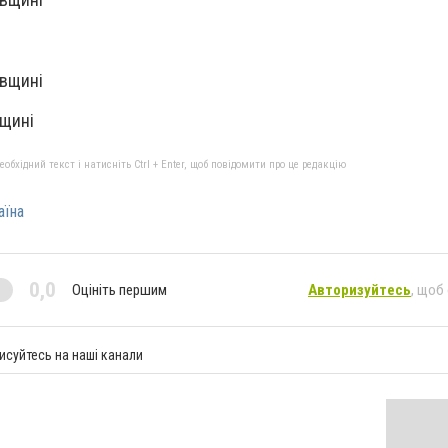
ївщині
вщині
бхідний текст і натисніть Ctrl + Enter, щоб повідомити про це редакцію
аїна
0,0
Оцініть першим
Авторизуйтесь
, щоб
исуйтесь на наші канали