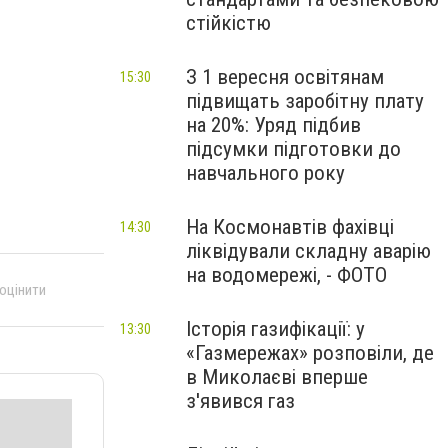
стійкістю
З 1 вересня освітянам
15:30
підвищать заробітну плату
на 20%: Уряд підбив
підсумки підготовки до
навчального року
На Космонавтів фахівці
14:30
ліквідували складну аварію
на водомережі, - ФОТО
 оцінити
Історія газифікації: у
13:30
«Газмережах» розповіли, де
в Миколаєві вперше
з'явився газ