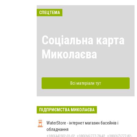
СПЕЦТЕМА
Соціальна карта
Миколаєва
Всі матеріали тут
ПІДПРИЄМСТВА МИКОЛАЄВА
WaterStore - інтернет магазин басейнів і
обладнання
+380(44)502-01-02, +380(66)777-78-42, +380(67)777-82-19, +380(67)890-80-80, +380(73)890-80-80, +380(44)502-01-03