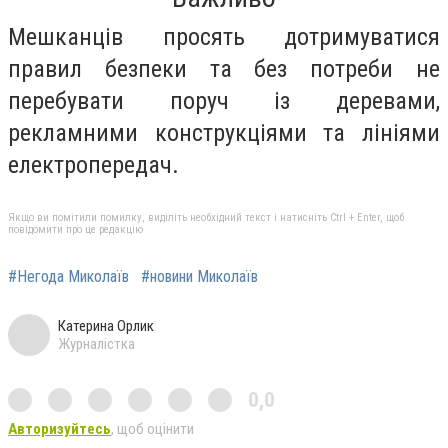
Мешканців просять дотримуватися
правил безпеки та без потреби не
перебувати поруч із деревами,
рекламними конструкціями та лініями
електропередач.
Якщо ви помітили помилку, виділіть необхідний текст і натисніть Ctrl + Enter, щоб
повідомити про це редакцію
#Негода Миколаїв
#новини Миколаїв
Катерина Орлик
Журналістка
0,0
Авторизуйтесь
, щоб оцінити