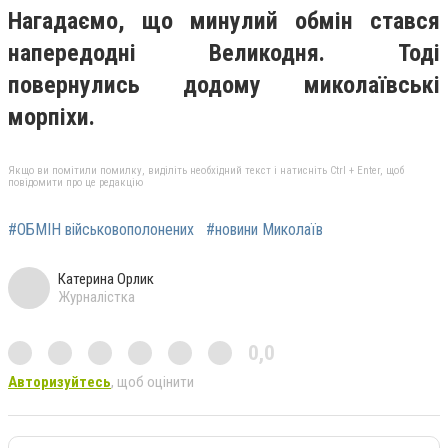
Нагадаємо, що минулий обмін стався
напередодні Великодня. Тоді
повернулись додому миколаївські
морпіхи.
Якщо ви помітили помилку, виділіть необхідний текст і натисніть Ctrl + Enter, щоб
повідомити про це редакцію
#ОБМІН військовополонених
#новини Миколаїв
Катерина Орлик
Журналістка
0,0
Авторизуйтесь
, щоб оцінити