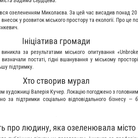
міста Вадима Сердцева.
ався озелененням Миколаєва. За цей час висадив понад 20 
 внесок у розвиток міського простору та екології. Про це 
нкевич.
Ініціатива громади
виникла за результатами міського опитування «Unbroken
 визначали постаті, гідні вшанування у міському простор
ьшу підтримку.
Хто створив мурал
ом художниці Валерія Кучер. Локацію погоджено з головним
ано за підтримки соціально відповідального бізнесу — 
ь про людину, яка озеленювала місто