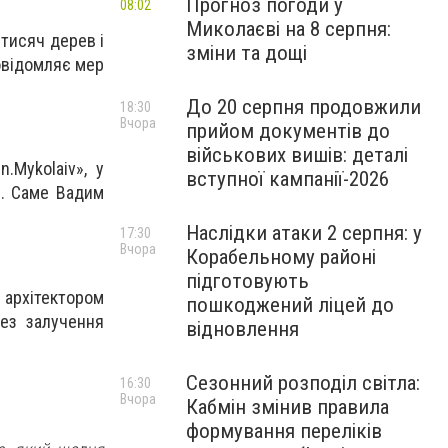
Прогноз погоди у
08:02
Миколаєві на 8 серпня:
тисяч дерев і
зміни та дощі
повідомляє мер
До 20 серпня продовжили
18:30
Вчора
прийом документів до
військових вишів: деталі
.Mykolaiv», у
вступної кампанії-2026
і. Саме Вадим
Наслідки атаки 2 серпня: у
17:30
Вчора
Корабельному районі
підготовують
 архітектором
пошкоджений ліцей до
без залучення
відновлення
Сезонний розподіл світла:
16:30
Вчора
Кабмін змінив правила
формування переліків