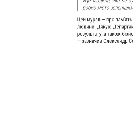
«Це людина, яка не б
робив місто зеленіши
Цей мурал — про пам’ять 
людини. Дякую Департамен
результату, а також біз
— зазначив Олександр С