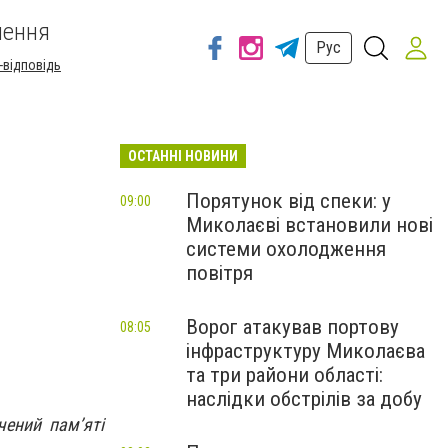
шення
Рус
-відповідь
ОСТАННІ НОВИНИ
Порятунок від спеки: у
09:00
Миколаєві встановили нові
системи охолодження
повітря
Ворог атакував портову
08:05
інфраструктуру Миколаєва
та три райони області:
наслідки обстрілів за добу
чений пам’яті