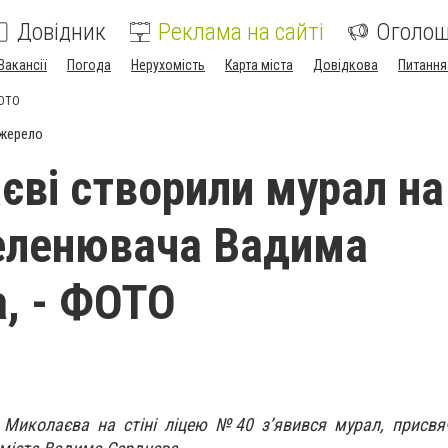
Довідник
Реклама на сайті
Оголо
Вакансії
Погода
Нерухомість
Карта міста
Довідкова
Питання
ФОТО
джерело
єві створили мурал на
еленювача Вадима
, - ФОТО
 Миколаєва на стіні ліцею №40 з’явився мурал, присвя