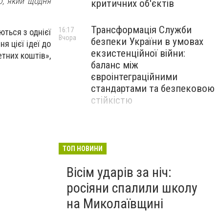
ю, який щодня
критичних об'єктів
Трансформація Служби
16:17
ються з однієї
Вчора
безпеки України в умовах
я цієї ідеї до
екзистенційної війни:
етних коштів»,
баланс між
євроінтеграційними
стандартами та безпековою
стійкістю
З 1 вересня освітянам
15:30
Вчора
підвищать заробітну плату
на 20%: Уряд підбив
ТОП НОВИНИ
підсумки підготовки до
Вісім ударів за ніч:
навчального року
росіяни спалили школу
на Миколаївщині