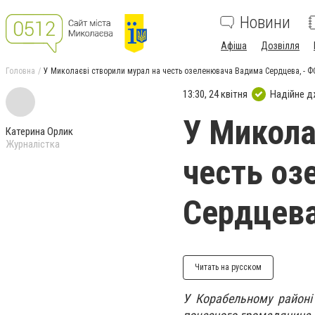
Новини
Афіша
Дозвілля
Головна
У Миколаєві створили мурал на честь озеленювача Вадима Сердцева, - 
13:30, 24 квітня
Надійне 
У Микола
Катерина Орлик
Журналістка
честь оз
Сердцева
Читать на русском
У Корабельному районі