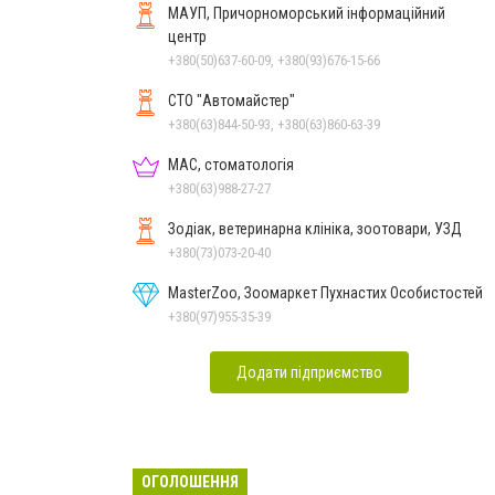
МАУП, Причорноморський інформаційний
центр
+380(50)637-60-09, +380(93)676-15-66
СТО "Автомайстер"
+380(63)844-50-93, +380(63)860-63-39
МАС, стоматологія
+380(63)988-27-27
Зодіак, ветеринарна клініка, зоотовари, УЗД
+380(73)073-20-40
MasterZoo, Зоомаркет Пухнастих Особистостей
+380(97)955-35-39
Додати підприємство
ОГОЛОШЕННЯ