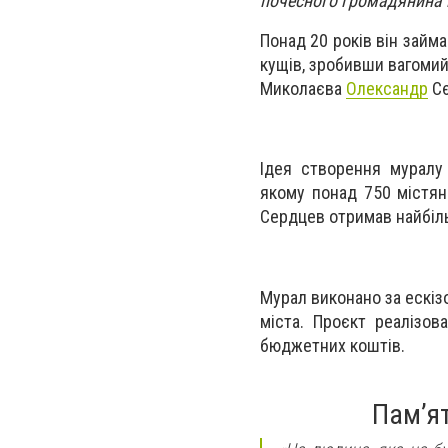
почесного громадянина 
Понад 20 років він займ
кущів, зробивши вагомий
Миколаєва
Олександр
Сє
Ідея створення муралу 
якому понад 750 містян
Сердцев отримав найбіл
Мурал виконано за ескіз
міста. Проєкт реалізов
бюджетних коштів.
Пам’ят