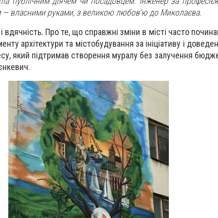
ула публічним діячем чи посадовцем. Інженер за професіє
м — власними руками, з великою любов’ю до Миколаєва.
і вдячність. Про те, що справжні зміни в місті часто почина
ту архітектури та містобудування за ініціативу і доведенн
несу, який підтримав створення муралу без залучення бюдж
єнкевич.