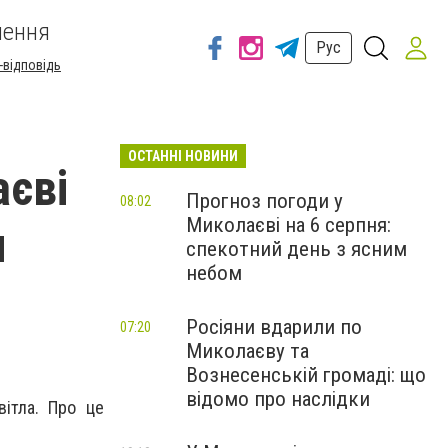
шення
Рус
-відповідь
ОСТАННІ НОВИНИ
аєві
Прогноз погоди у
08:02
Миколаєві на 6 серпня:
я
спекотний день з ясним
небом
Росіяни вдарили по
07:20
Миколаєву та
Вознесенській громаді: що
відомо про наслідки
вітла. Про це