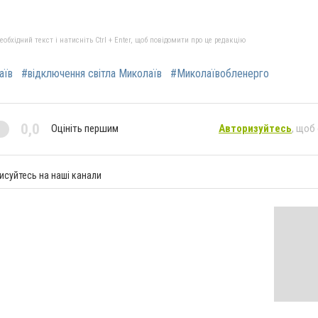
бхідний текст і натисніть Ctrl + Enter, щоб повідомити про це редакцію
аїв
#відключення світла Миколаїв
#Миколаївобленерго
0,0
Оцініть першим
Авторизуйтесь
, щоб
исуйтесь на наші канали