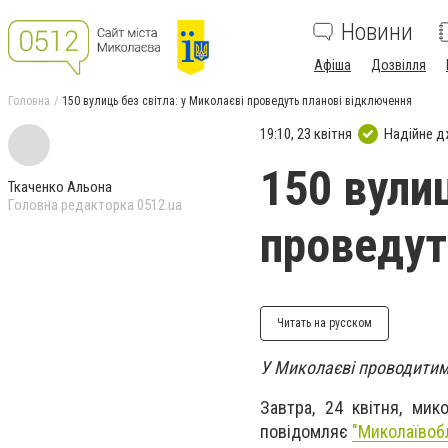
Новини
Афіша
Дозвілля
Головна
150 вулиць без світла: у Миколаєві проведуть планові відключення
19:10, 23 квітня
Надійне 
150 вулиц
Ткаченко Альона
Головна редакторка 0512.ua
проведут
Читать на русском
У Миколаєві проводитим
Завтра, 24 квітня, мик
повідомляє
"Миколаївоб