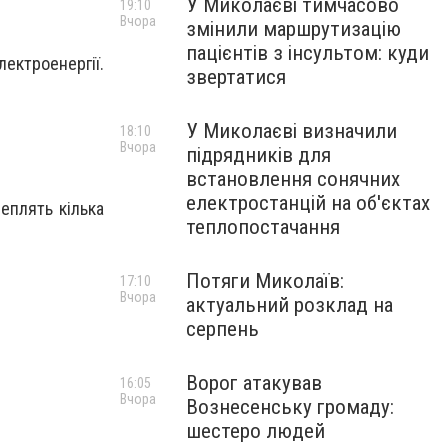
У Миколаєві тимчасово
19:10
Вчора
змінили маршрутизацію
пацієнтів з інсультом: куди
ектроенергії.
звертатися
У Миколаєві визначили
18:10
Вчора
підрядників для
встановлення сонячних
електростанцій на об'єктах
еплять кілька
теплопостачання
Потяги Миколаїв:
17:10
Вчора
актуальний розклад на
серпень
Ворог атакував
16:05
Вчора
Вознесенську громаду:
шестеро людей