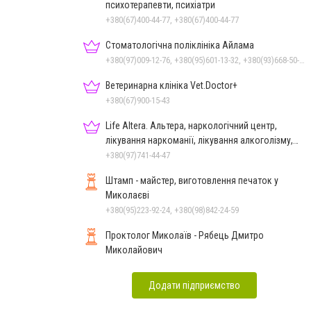
психотерапевти, психіатри
+380(67)400-44-77, +380(67)400-44-77
Стоматологічна поліклініка Айлама
+380(97)009-12-76, +380(95)601-13-32, +380(93)668-50-62, +380(51)259-06-88
Ветеринарна клініка Vet.Doctor+
+380(67)900-15-43
Life Altera. Альтера, наркологічний центр,
лікування наркоманії, лікування алкоголізму,
зняття ломки
+380(97)741-44-47
Штамп - майстер, виготовлення печаток у
Миколаєві
+380(95)223-92-24, +380(98)842-24-59
Проктолог Миколаїв - Рябець Дмитро
Миколайович
Додати підприємство