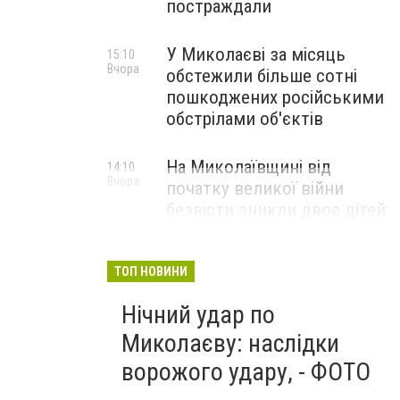
постраждали
У Миколаєві за місяць
15:10
Вчора
обстежили більше сотні
пошкоджених російськими
обстрілами об'єктів
На Миколаївщині від
14:10
Вчора
початку великої війни
безвісти зникли двоє дітей:
Відключення світла Миколаїв
ТОП НОВИНИ
Нічний удар по
Миколаєву: наслідки
ворожого удару, - ФОТО