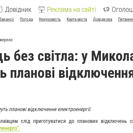
Довідник
Реклама на сайті
Оголо
Вакансії
Погода
Нерухомість
Карта міста
Довідкова
Питання
джерело
ь без світла: у Микол
ь планові відключенн
уть планові відключення електроенергії.
олаївцям слід приготуватися до планових відключень с
ленерго".