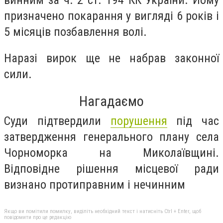
призначено покарання у вигляді 6 років і
5 місяців позбавлення волі.
Наразі вирок ще не набрав законної
сили.
Нагадаємо
Суди підтвердили
порушення
під час
затвердження генерального плану села
Чорноморка на Миколаївщині.
Відповідне рішення місцевої ради
визнано протиправним і нечинним
Якщо ви помітили помилку, виділіть необхідний текст і натисніть Ctrl + Enter, щоб
повідомити про це редакцію