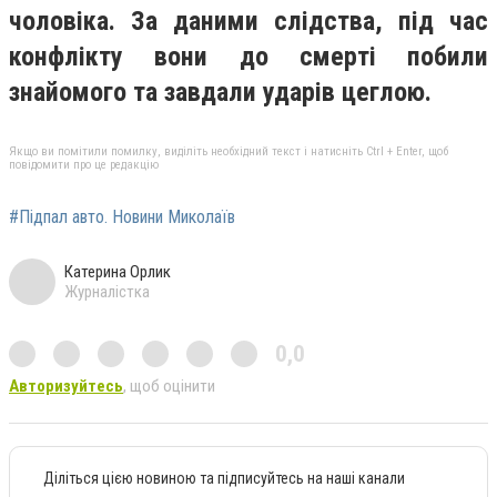
чоловіка. За даними слідства, під час
конфлікту вони до смерті побили
знайомого та завдали ударів цеглою.
Якщо ви помітили помилку, виділіть необхідний текст і натисніть Ctrl + Enter, щоб
повідомити про це редакцію
#Підпал авто. Новини Миколаїв
Катерина Орлик
Журналістка
0,0
Авторизуйтесь
, щоб оцінити
Діліться цією новиною та підписуйтесь на наші канали