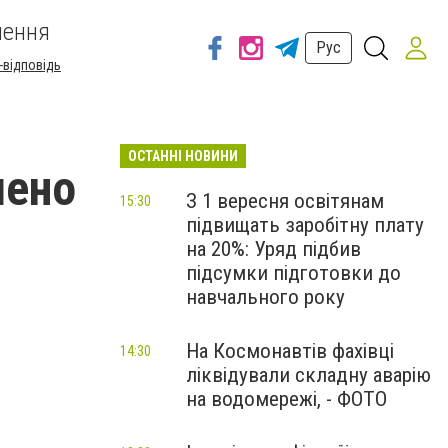
шення
Рус
-відповідь
ОСТАННІ НОВИНИ
шено
З 1 вересня освітянам
15:30
підвищать заробітну плату
на 20%: Уряд підбив
підсумки підготовки до
навчального року
На Космонавтів фахівці
14:30
ліквідували складну аварію
на водомережі, - ФОТО