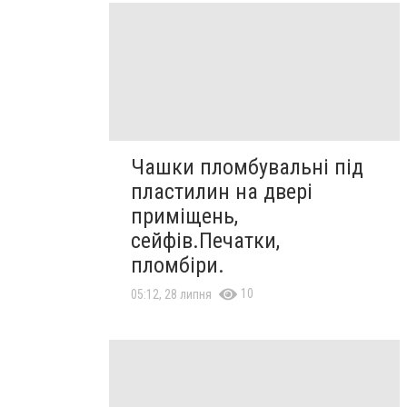
Чашки пломбувальні під
пластилин на двері
приміщень,
сейфів.Печатки,
пломбіри.
10
05:12, 28 липня