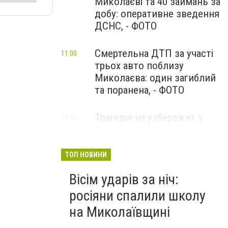
Миколаєві та 40 займань за
добу: оперативне зведення
ДСНС, - ФОТО
Смертельна ДТП за участі
11:00
трьох авто поблизу
Миколаєва: один загиблий
та поранена, - ФОТО
Трагедія на узбережжі: у
10:40
Коблевому через вибух міни
у морі загинув чоловік, ще
дві жінки поранені
ТОП НОВИНИ
Вісім ударів за ніч:
росіяни спалили школу
на Миколаївщині