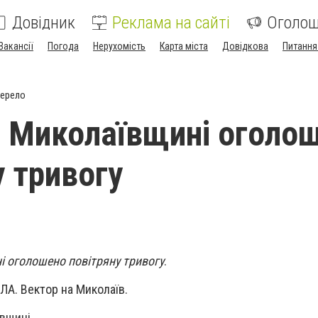
Довідник
Реклама на сайті
Оголо
Вакансії
Погода
Нерухомість
Карта міста
Довідкова
Питання
жерело
а Миколаївщині оголо
у тривогу
і оголошено повітряну тривогу
.
ЛА. Вектор на Миколаїв.
ївщині