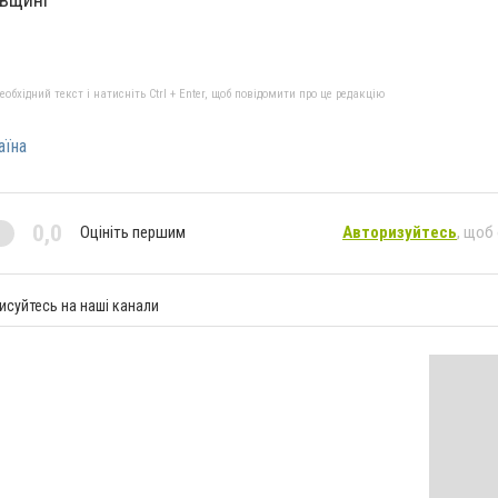
бхідний текст і натисніть Ctrl + Enter, щоб повідомити про це редакцію
аїна
0,0
Оцініть першим
Авторизуйтесь
, щоб
исуйтесь на наші канали