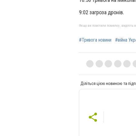
9:02 загроза дронів.
Якщо ви помітили помилку, виділіть нео
#Тривога новини
#війна Укр
Діліться цією новиною та підп