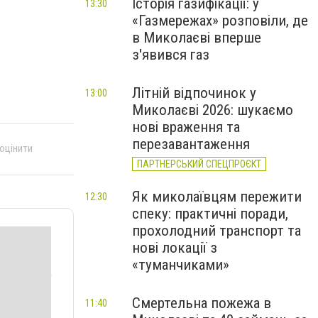
Історія газифікації: у
13:30
«Газмережах» розповіли, де
в Миколаєві вперше
з'явився газ
Літній відпочинок у
13:00
Миколаєві 2026: шукаємо
нові враження та
перезавантаження
 оцінити
ПАРТНЕРСЬКИЙ СПЕЦПРОЄКТ
Як миколаївцям пережити
12:30
спеку: практичні поради,
прохолодний транспорт та
нові локації з
«туманчиками»
Смертельна пожежа в
11:40