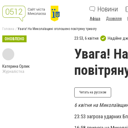
Новини
Афіша
Дозвілля
Головна
Увага! На Миколаївщині оголошено повітряну тривогу
23:53, 6 квітня
Надійне д
ОНОВЛЕНО
Увага! Н
повітрян
Катерина Орлик
Журналістка
Читать на русском
6 квітня на Миколаївщин
23:53 загроза ударних Бп
16:58 тривога на Микола