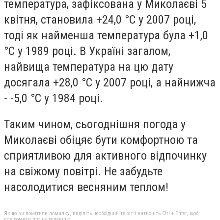
температура, зафіксована у Миколаєві 5
квітня, становила +24,0 °С у 2007 році,
тоді як найменша температура була +1,0
°С у 1989 році. В Україні загалом,
найвища температура на цю дату
досягала +28,0 °С у 2007 році, а найнижча
- -5,0 °С у 1984 році.
Таким чином, сьогоднішня погода у
Миколаєві обіцяє бути комфортною та
сприятливою для активного відпочинку
на свіжому повітрі. Не забудьте
насолодитися весняним теплом!
Якщо ви помітили помилку, виділіть необхідний текст і натисніть Ctrl + Enter, щоб
повідомити про це редакцію