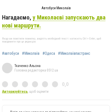
Автобуси Миколаїв
Нагадаємо,
у Миколаєві запускають два
нові маршрути.
Якщо ви помітили помилку, виділіть необхідний текст і натисніть Ctrl + Enter, щоб
повідомити про це редакцію
#автобуси
#Миколаїв
#Одеса
#Миколаївпастранс
Ткаченко Альона
Головна редакторка 0512.ua
0,0
Авторизуйтесь
, щоб оцінити