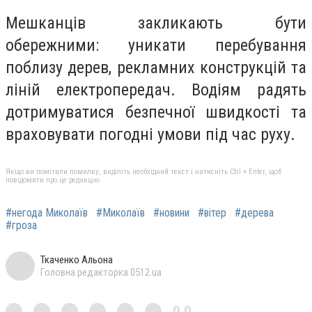
Мешканців закликають бути
обережними: уникати перебування
поблизу дерев, рекламних конструкцій та
ліній електропередач. Водіям радять
дотримуватися безпечної швидкості та
враховувати погодні умови під час руху.
Якщо ви помітили помилку, виділіть необхідний текст і натисніть Ctrl + Enter, щоб
повідомити про це редакцію
#негода Миколаїв
#Миколаїв
#новини
#вітер
#дерева
#гроза
Ткаченко Альона
Головна редакторка 0512.ua
0,0