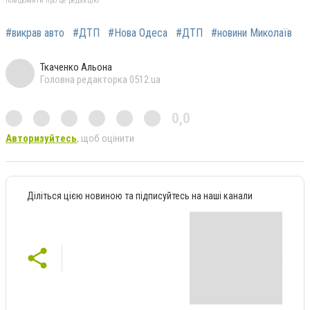
повідомити про це редакцію
#викрав авто
#ДТП
#Нова Одеса
#ДТП
#новини Миколаїв
Ткаченко Альона
Головна редакторка 0512.ua
0,0
Авторизуйтесь
, щоб оцінити
Діліться цією новиною та підписуйтесь на наші канали