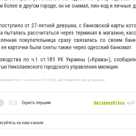
ем более в другом городе, он не снимал, пин-код и личные
поступило от 27-летней девушки, с банковской карты кото
на пыталась рассчитаться через терминал в магазине, кас
вленная покупательница сразу связалась со своим банк
 ее карточки были сняты также через одесский банкомат.
зводства по ч.1 ст.185 УК Украины («Кража»), сообщил
ью Николаевского городского управления милиции.
бхідний текст і натисніть Ctrl + Enter, щоб повідомити про це редакцію
0,0
Оцініть першим
Авторизуйтесь
, щоб
исуйтесь на наші канали