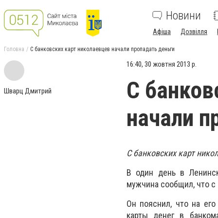
Новини
Афіша
Дозвілля
Головна
С банковских карт николаевцев начали пропадать деньги
16:40, 30 жовтня 2013 р.
С банков
Шварц Дмитрий
начали п
С банковских карт нико
В один день в Ленинск
мужчина сообщил, что с 
Он пояснил, что на ег
карты денег в банком