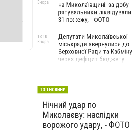
Вчора
на Миколаївщині: за добу
рятувальники ліквідували
31 пожежу, - ФОТО
Депутати Миколаївської
13:10
Вчора
міськради звернулися до
Верховної Ради та Кабміну
через дефіцит бюджету
ТОП НОВИНИ
Нічний удар по
Миколаєву: наслідки
ворожого удару, - ФОТО