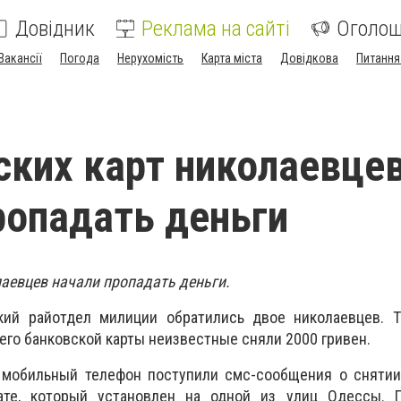
Довідник
Реклама на сайті
Оголо
Вакансії
Погода
Нерухомість
Карта міста
Довідкова
Питання
ских карт николаевце
ропадать деньги
лаевцев начали пропадать деньги.
ий райотдел милиции обратились двое николаевцев. Та
его банковской карты неизвестные сняли 2000 гривен.
о мобильный телефон поступили смс-сообщения о снятии
ате, который установлен на одной из улиц Одессы. 