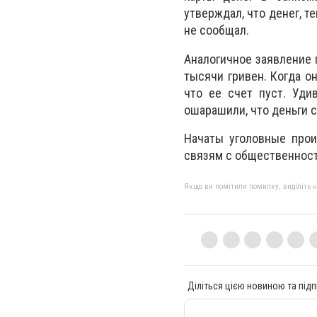
утверждал, что денег, т
не сообщал.
Аналогичное заявление 
тысячи гривен. Когда о
что ее счет пуст. Уди
ошарашили, что деньги с
Начаты уголовные прои
связям с общественност
Якщо ви помітили помилку, виділіть нео
Діліться цією новиною та підп