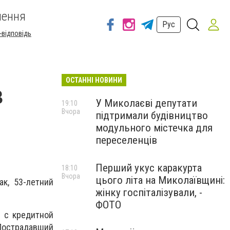
шення
Рус
-відповідь
ОСТАННІ НОВИНИ
в
У Миколаєві депутати
19:10
Вчора
підтримали будівництво
модульного містечка для
переселенців
Перший укус каракурта
18:10
Вчора
цього літа на Миколаївщині:
к, 53-летний
жінку госпіталізували, -
ФОТО
 с кредитной
Пострадавший