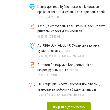
Центр доктора Бубновського в Миколаєві,
профілактика та лікування захворювань хребта
і суглобів
+380(50)472-99-00
Харон, виготовлення пам'ятників, весь спектр
ритуальних послуг у Миколаєві
+380(95)324-30-08
ASTORIA DENTAL CLINIC Українська клініка
сучасної стоматології
+380(66)845-78-77, +380(93)564-73-05
Антаков Володимир Борисович, лікар-
нейрохірург вищої категорії
+380679765388
ТОВ БудФірм Висота - висотні, покрівельні,
зварювальні роботи на будь-якій висоті
+380(63)893-91-66, +380(66)483-65-05
Додати підприємство