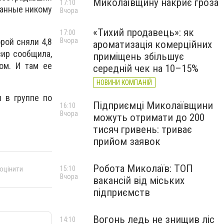
Миколаївщину накриє гроза
17:10
 данные никому
Вчора
«Тихий продавець»: як
17:00
рой сняли 4,8
Вчора
ароматизація комерційних
сир сообщила,
приміщень збільшує
ом. И там ее
середній чек на 10–15%
НОВИНИ КОМПАНІЙ
и в группе по
Підприємці Миколаївщини
16:10
Вчора
можуть отримати до 200
тисяч гривень: триває
прийом заявок
Робота Миколаїв: ТОП
15:10
 оцінити
Вчора
вакансій від міських
підприємств
Вогонь ледь не знищив ліс
14:10