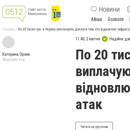
Новини
Афіша
Дозвілля
Головна
По 20 тисяч грн: в Україні виплачують доплати тим, хто відновлює інфраст
11:40, 2 квітня
Надійне д
По 20 тис
Катерина Орлик
Журналістка
виплачую
відновлю
атак
Читать на русском