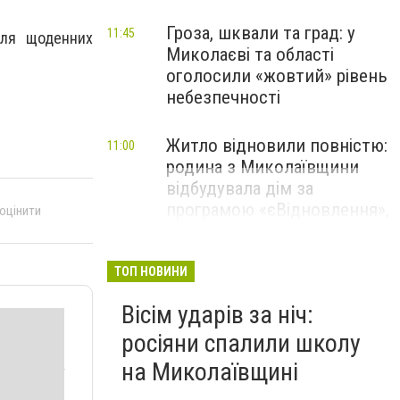
Гроза, шквали та град: у
11:45
сля щоденних
Миколаєві та області
оголосили «жовтий» рівень
небезпечності
Житло відновили повністю:
11:00
родина з Миколаївщини
відбудувала дім за
програмою «єВідновлення»,
 оцінити
- ФОТО
ТОП НОВИНИ
Вісім ударів за ніч:
росіяни спалили школу
на Миколаївщині