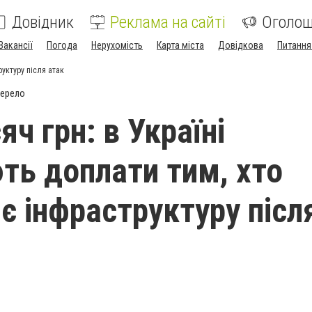
Довідник
Реклама на сайті
Оголо
Вакансії
Погода
Нерухомість
Карта міста
Довідкова
Питання
руктуру після атак
жерело
яч грн: в Україні
ть доплати тим, хто
є інфраструктуру післ