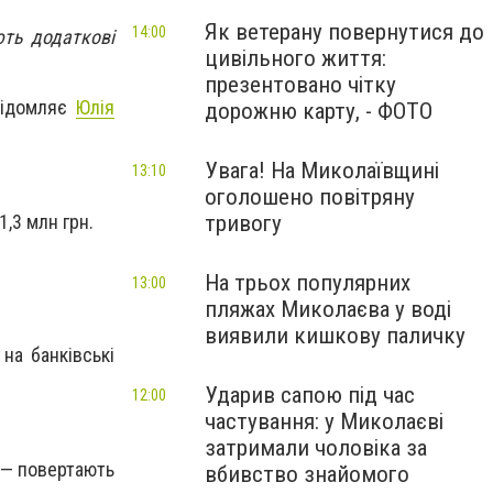
Як ветерану повернутися до
14:00
ють додаткові
цивільного життя:
презентовано чітку
овідомляє
Юлія
дорожню карту, - ФОТО
Увага! На Миколаївщині
13:10
оголошено повітряну
тривогу
,3 млн грн.
На трьох популярних
13:00
пляжах Миколаєва у воді
виявили кишкову паличку
на банківські
Ударив сапою під час
12:00
частування: у Миколаєві
затримали чоловіка за
 — повертають
вбивство знайомого