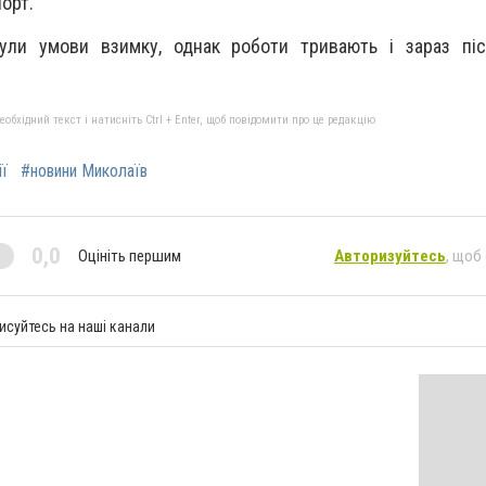
порт.
ули умови взимку, однак роботи тривають і зараз пі
бхідний текст і натисніть Ctrl + Enter, щоб повідомити про це редакцію
ї
#новини Миколаїв
0,0
Оцініть першим
Авторизуйтесь
, щоб
исуйтесь на наші канали