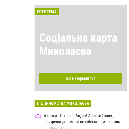
СПЕЦТЕМА
Соціальна карта
Миколаєва
Всі матеріали тут
ПІДПРИЄМСТВА МИКОЛАЄВА
Адвокат Толпекін Андрій Анатолійович,
юридична допомога по військовим та іншим
справам
+380(66)903-68-17