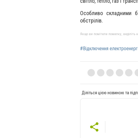
світло, тепло, газ і транс
Особливо складними б
обстрілів.
Якщо ви помітили помилку, виділіть нео
#Відключення електроенергі
Діліться цією новиною та підп