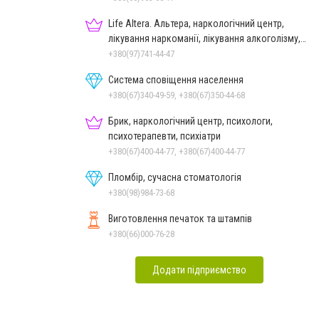
Life Altera. Альтера, наркологічний центр,
лікування наркоманії, лікування алкоголізму,
зняття ломки
+380(97)741-44-47
Система сповіщення населення
+380(67)340-49-59, +380(67)350-44-68
Брик, наркологічний центр, психологи,
психотерапевти, психіатри
+380(67)400-44-77, +380(67)400-44-77
Пломбір, сучасна стоматологія
+380(98)984-73-68
Виготовлення печаток та штампів
+380(66)000-76-28
Додати підприємство