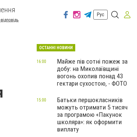
шення
Рус
-відповідь
ОСТАННІ НОВИНИ
Майже пів сотні пожеж за
16:00
добу: на Миколаївщині
вогонь охопив понад 43
гектари сухостою, - ФОТО
я
Батьки першокласників
15:00
можуть отримати 5 тисяч
за програмою «Пакунок
школяра»: як оформити
виплату