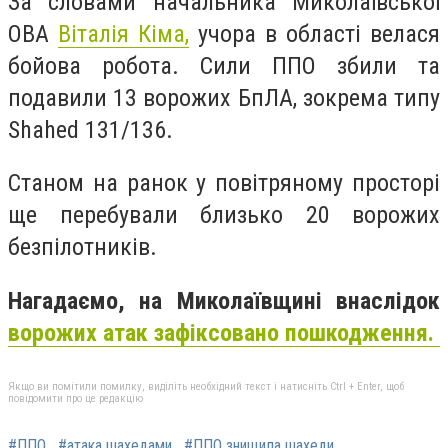
За словами начальника Миколаївської
ОВА
Віталія Кіма,
учора
в області велася
бойова робота. Сили ППО збили та
подавили 13 ворожих БпЛА, зокрема типу
Shahed 131/136.
Станом на ранок у повітряному просторі
ще перебували близько 20 ворожих
безпілотників.
Нагадаємо, на Миколаївщині внаслідок
ворожих атак зафіксовано пошкодження.
Якщо ви помітили помилку, виділіть необхідний текст і натисніть Ctrl + Enter, щоб
повідомити про це редакцію
#ППО
#атака шахедами
#ППО знищила шахеди