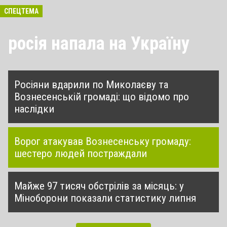
СПЕЦТЕМА
росія напала на Україну
Росіяни вдарили по Миколаєву та
Вознесенській громаді: що відомо про
наслідки
Ворог атакував Вознесенську громаду:
шестеро людей постраждали
Майже 97 тисяч обстрілів за місяць: у
Міноборони показали статистику липня