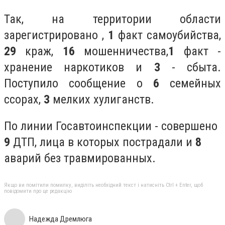
Так, на территории области
зарегистрировано ,
1
факт самоубийства,
2
9
краж,
16
мошенничества
,
1
факт -
хранение наркотиков и
3
- сбыта.
Поступило сообщение о
6
семейных
ссорах,
3
мелких хулиганств.
По линии Госавтоинспекции - совершено
9
ДТП, лица в которых пострадали и
8
аварий
без
травмированных.
Якщо ви помітили помилку, виділіть необхідний текст і натисніть Ctrl + Enter, щоб
повідомити про це редакцію
Надежда Дремлюга